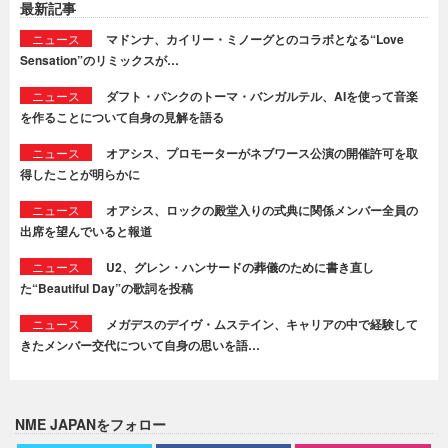
最新記事
ニュース
マドンナ、カイリー・ミノーグとのコラボとなる“Love
Sensation”のリミックスが…
ニュース
ダフト・パンクのトーマ・バンガルテル、AIを使って音楽
を作ることについて自身の見解を語る
ニュース
オアシス、プロモーターがネブワース公演の開催許可を取
得したことが明らかに
ニュース
オアシス、ロックの殿堂入りの式典に関係メンバー全員の
出席を望んでいると報道
ニュース
U2、グレン・ハンサードの葬儀のために書き直し
た“Beautiful Day”の歌詞を投稿
ニュース
メガデスのデイヴ・ムステイン、キャリアの中で経験して
きたメンバー交代について自身の思いを語…
NME JAPANをフォロー