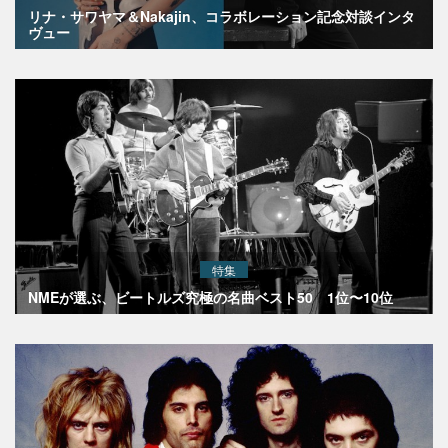
リナ・サワヤマ＆Nakajin、コラボレーション記念対談インタ
ヴュー
特集
NMEが選ぶ、ビートルズ究極の名曲ベスト50 1位〜10位