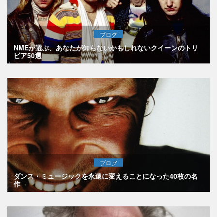
ブログ
NMEが選ぶ、あなたが知らないかもしれないクイーンのトリ
ビア50選
ブログ
ダンス・ミュージックを永遠に変えることになった40枚の名
作