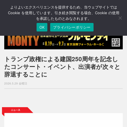
よりよいエクスペリエンスを提供するため、当ウェブサイトでは
T
o
Cookie を使用しています。引き続き閲覧する場合、Cookie の使用
g
を承諾したものとみなされます。
g
OK
プライバシーポリシー
l
e
n
a
v
i
トランプ政権による建国250周年を記念し
g
たコンサート・イベント、出演者が次々と
a
t
辞退することに
i
o
2026.5.29 金曜日
n