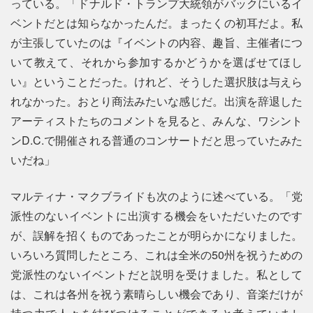
っている。「ドナルド・トランプ大統領がバックにいるイ
ベントだとは知らなかったんだ。まったくの初耳だよ。私
が主張していたのは『イベントの内容、趣旨、主催者につ
いて教えて、それから参加するかどうかを選ばせてほし
い』ということだった。けれど、そうした選択肢は与えら
れなかった。おとり商法みたいな感じだ。出演を辞退した
アーティストたちのコメントを見ると、みんな、ワシント
ンD.C.で開催される普通のコンサートだと思っていたみた
いだね」
マルティナ・マクブライドも次のように述べている。「党
派性のないイベントに出演する機会をいただいたのです
が、誤解を招くものであったことが明らかになりました。
いろいろ質問したところ、これは全米の50州を祝うための
党派性のないイベントだと説明を受けました。私として
は、これは各州を祝う素晴らしい機会であり、音楽だけが