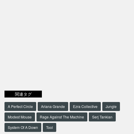
関連タグ
A Perfect Circle
Ariana Grande
Ezra Collective
Jungle
Modest Mouse
Rage Against The Machine
Serj Tankian
System Of A Down
Tool