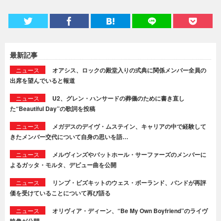
最新記事
ニュース
オアシス、ロックの殿堂入りの式典に関係メンバー全員の
出席を望んでいると報道
ニュース
U2、グレン・ハンサードの葬儀のために書き直し
た“Beautiful Day”の歌詞を投稿
ニュース
メガデスのデイヴ・ムステイン、キャリアの中で経験して
きたメンバー交代について自身の思いを語…
ニュース
メルヴィンズやバットホール・サーファーズのメンバーに
よるガッタ・モルタ、デビュー曲を公開
ニュース
リンプ・ビズキットのウェス・ボーランド、バンドが再評
価を受けていることについて再び語る
ニュース
オリヴィア・ディーン、“Be My Own Boyfriend”のライヴ