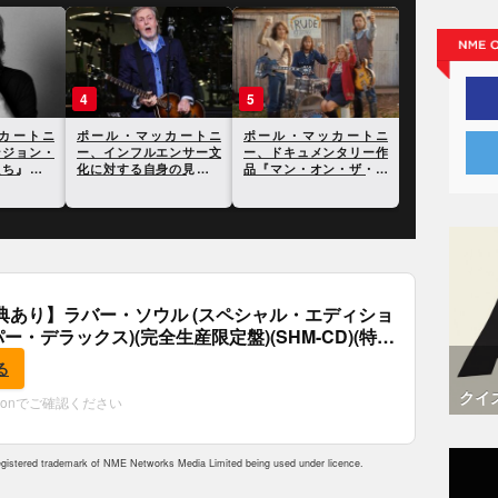
4
5
カートニ
ポール・マッカートニ
ポール・マッカートニ
ンジョン・
ー、インフルエンサー文
ー、ドキュメンタリー作
たち』につ
化に対する自身の見解を
品『マン・オン・ザ・ラ
新インタヴ
語る
ン』に寄せて
典あり】ラバー・ソウル (スペシャル・エディショ
パー・デラックス)(完全生産限定盤)(SHM-CD)(特
付)
る
クイ
zonでご確認ください
istered trademark of NME Networks Media Limited being used under licence.