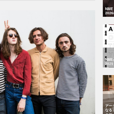
NM
2026
NM
2025
アー
なる
ュー