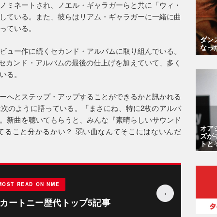
ノミネートされ、ノエル・ギャラガーらと共に「ウィ・
している。また、彼らはリアム・ギャラガーに一緒に曲
っている。
ダン
なっ
ビュー作に続くセカンド・アルバムに取り組んでいる。
にセカンド・アルバムの最後の仕上げを加えていて、多く
いる。
ーへとステップ・アップすることができるかと訊かれる
次のように語っている。「まさにね、特に2枚のアルバ
。新曲を聴いてもらうと、みんな『素晴らしいサウンド
オア
てること分かるかい？ 弱い曲なんてそこにはないんだ
ズが
トと
MOST READ ON NME
›
カートニー歴代トップ5記事