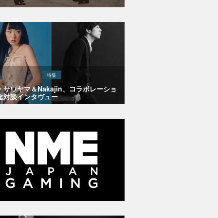
特集
・サワヤマ＆Nakajin、コラボレーショ
念対談インタヴュー