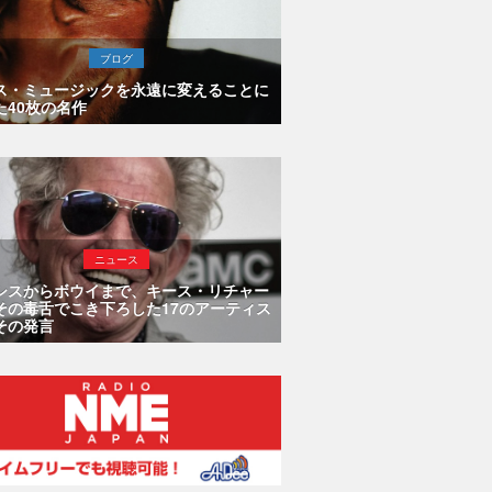
ブログ
ス・ミュージックを永遠に変えることに
た40枚の名作
ニュース
シスからボウイまで、キース・リチャー
その毒舌でこき下ろした17のアーティス
その発言