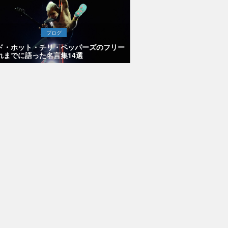
ブログ
ド・ホット・チリ・ペッパーズのフリー
れまでに語った名言集14選