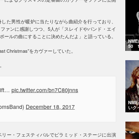
扮した男性が暖炉に当たりながら曲紹介を行っており、
ファンに感謝しつつ、5人が「スレイドやバンド・エイ
ポールの曲にすることに決めたんだよ」と語っている。
NM
50 
 Christmas”をカヴァーしていた。
。
Gift…
pic.twitter.com/bn7C80jnns
NM
omsBand)
December 18, 2017
いク
ンベリー・フェスティバルでピラミッド・ステージに出演