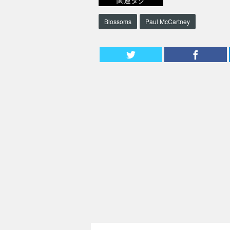
関連タグ
Blossoms
Paul McCartney