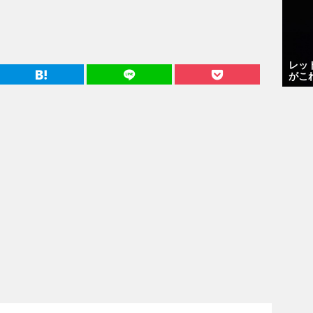
レッ
がこ