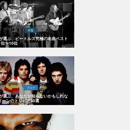
特集
Eが選ぶ、ビートルズ究極の名曲ベスト
1位〜10位
ブログ
Eが選ぶ、あなたが知らないかもしれな
イーンのトリビア50選