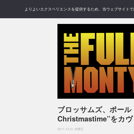
NEWS
REVIEWS
GAL
よりよいエクスペリエンスを提供するため、当ウェブサイトでは 
ブロッサムズ、ポール・マ
Christmastime”をカ
2017.12.21 木曜日