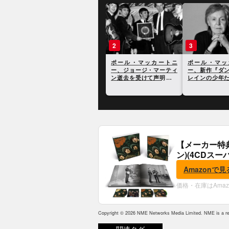
1
2
3
ポール・マッカートニ
ポール・マッカートニ
ポール・マッ
ー、日本の留置所で過ご
ー、ジョージ・マーティ
ー、新作『ダ
した9日間について語る
ン逝去を受けて声明を発
レインの少年
表。全文訳を掲載
いて語った最
ュー
【メーカー特
ン)(4CDスー
典:B2ポスター
Amazonで見
価格・在庫はAma
Copyright © 2026 NME Networks Media Limited. NME is a reg