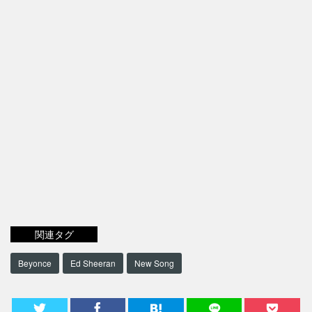
関連タグ
Beyonce
Ed Sheeran
New Song