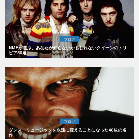
ブログ
NMEが選ぶ、あなたが知らないかもしれないクイーンのトリ
ビア50選
ブログ
ダンス・ミュージックを永遠に変えることになった40枚の名
作