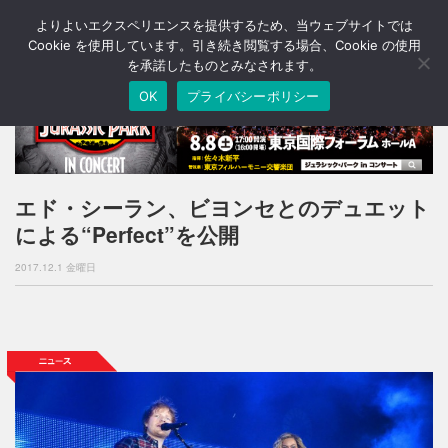
よりよいエクスペリエンスを提供するため、当ウェブサイトでは
T
o
Cookie を使用しています。引き続き閲覧する場合、Cookie の使用
g
を承諾したものとみなされます。
g
OK
プライバシーポリシー
l
e
n
a
v
i
エド・シーラン、ビヨンセとのデュエット
g
による“Perfect”を公開
a
t
2017.12.1 金曜日
i
o
n