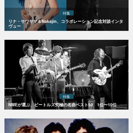
特集
リナ・サワヤマ＆Nakajin、コラボレーション記念対談インタ
ヴュー
特集
NMEが選ぶ、ビートルズ究極の名曲ベスト50 1位〜10位