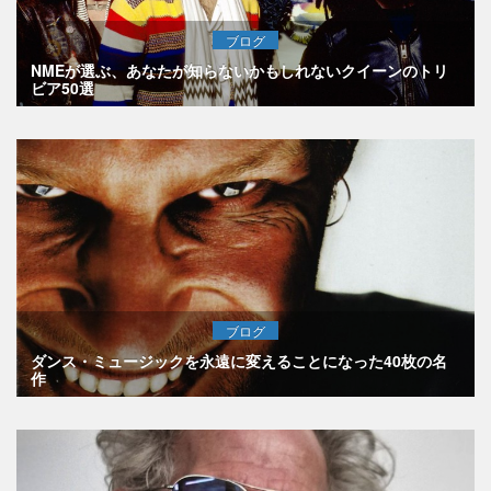
ブログ
NMEが選ぶ、あなたが知らないかもしれないクイーンのトリ
ビア50選
ブログ
ダンス・ミュージックを永遠に変えることになった40枚の名
作