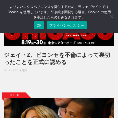
よりよいエクスペリエンスを提供するため、当ウェブサイトでは
T
o
Cookie を使用しています。引き続き閲覧する場合、Cookie の使用
g
を承諾したものとみなされます。
g
OK
プライバシーポリシー
l
e
n
a
v
i
ジェイ・Z、ビヨンセを不倫によって裏切
g
ったことを正式に認める
a
t
2017.11.30 木曜日
i
o
n