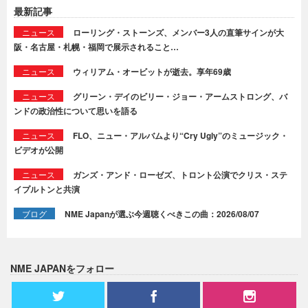
最新記事
ニュース
ローリング・ストーンズ、メンバー3人の直筆サインが大
阪・名古屋・札幌・福岡で展示されること…
ニュース
ウィリアム・オービットが逝去。享年69歳
ニュース
グリーン・デイのビリー・ジョー・アームストロング、バ
ンドの政治性について思いを語る
ニュース
FLO、ニュー・アルバムより“Cry Ugly”のミュージック・
ビデオが公開
ニュース
ガンズ・アンド・ローゼズ、トロント公演でクリス・ステ
イプルトンと共演
ブログ
NME Japanが選ぶ今週聴くべきこの曲：2026/08/07
NME JAPANをフォロー