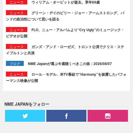
ニュース
ウィリアム・オービットが逝去。享年69歳
ニュース
グリーン・デイのビリー・ジョー・アームストロング、バ
ンドの政治性について思いを語る
ニュース
FLO、ニュー・アルバムより“Cry Ugly”のミュージック・
ビデオが公開
ニュース
ガンズ・アンド・ローゼズ、トロント公演でクリス・ステ
イプルトンと共演
ブログ
NME Japanが選ぶ今週聴くべきこの曲：2026/08/07
ニュース
ロール・モデル、米TV番組で“Harmony”を披露したパフォ
ーマンス映像が公開
NME JAPANをフォロー