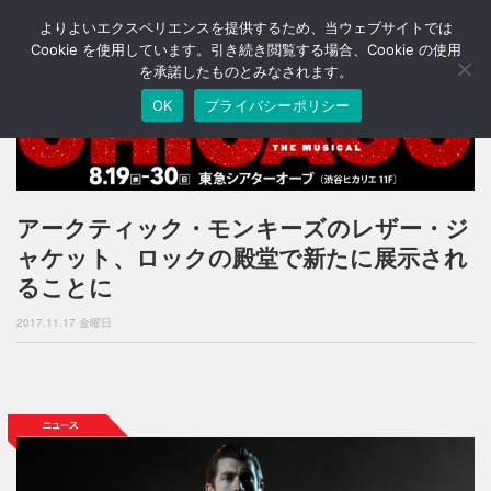
よりよいエクスペリエンスを提供するため、当ウェブサイトでは
T
o
Cookie を使用しています。引き続き閲覧する場合、Cookie の使用
g
を承諾したものとみなされます。
g
OK
プライバシーポリシー
l
e
n
a
v
i
アークティック・モンキーズのレザー・ジ
g
ャケット、ロックの殿堂で新たに展示され
a
t
ることに
i
o
2017.11.17 金曜日
n