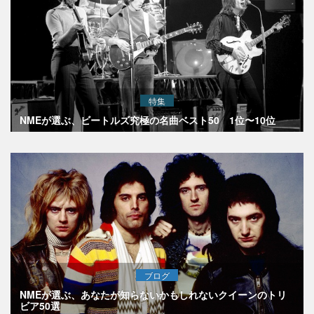
特集
NMEが選ぶ、ビートルズ究極の名曲ベスト50 1位〜10位
ブログ
NMEが選ぶ、あなたが知らないかもしれないクイーンのトリ
ビア50選