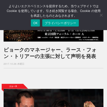
よりよいエクスペリエンスを提供するため、当ウェブサイトでは
T
o
Cookie を使用しています。引き続き閲覧する場合、Cookie の使用
g
を承諾したものとみなされます。
g
OK
プライバシーポリシー
l
e
n
a
v
i
ビョークのマネージャー、ラース・フォ
g
ン・トリアーの主張に対して声明を発表
a
t
2017.10.26 木曜日
i
o
n