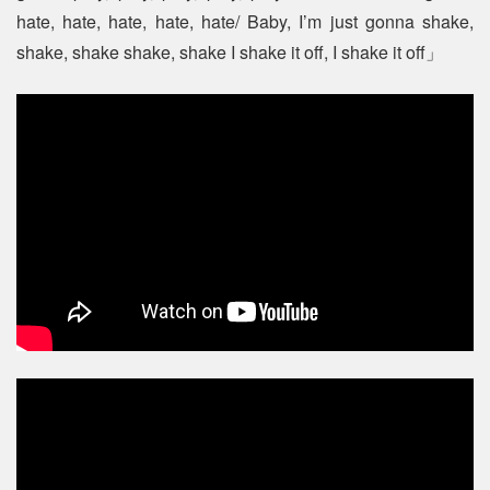
hate, hate, hate, hate, hate/ Baby, I’m just gonna shake,
shake, shake shake, shake I shake it off, I shake it off」