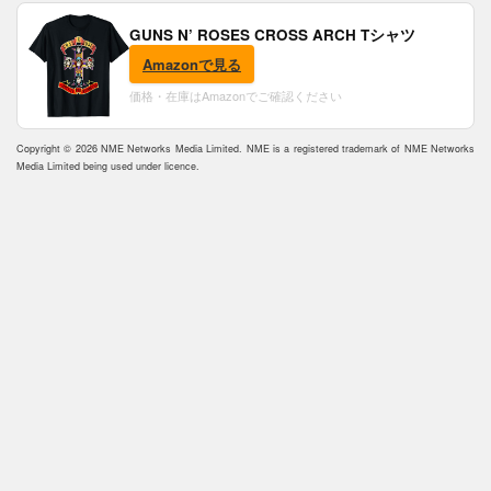
GUNS N’ ROSES CROSS ARCH Tシャツ
Amazonで見る
価格・在庫はAmazonでご確認ください
Copyright © 2026 NME Networks Media Limited. NME is a registered trademark of NME Networks
Media Limited being used under licence.