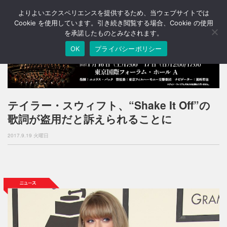
よりよいエクスペリエンスを提供するため、当ウェブサイトでは
T
o
Cookie を使用しています。引き続き閲覧する場合、Cookie の使用
g
を承諾したものとみなされます。
g
OK
プライバシーポリシー
l
e
n
a
v
i
テイラー・スウィフト、“Shake It Off”の
g
歌詞が盗用だと訴えられることに
a
t
2017.9.19 火曜日
i
o
n