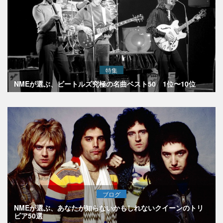
特集
NMEが選ぶ、ビートルズ究極の名曲ベスト50 1位〜10位
ブログ
NMEが選ぶ、あなたが知らないかもしれないクイーンのトリ
ビア50選