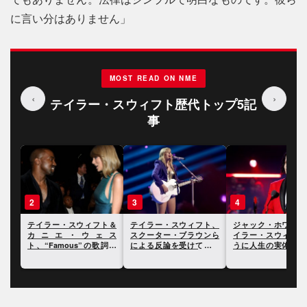
に言い分はありません」
MOST READ ON NME
‹
›
テイラー・スウィフト歴代トップ5記
事
3
4
5
ト＆
テイラー・スウィフト、
ジャック・ホワイト、テ
テイラー・スウィフ
ェス
スクーター・ブラウンら
イラー・スウィフトのよ
ドキュメンタリーで
歌詞を
による反論を受けてさら
うに人生の実体験を歌詞
ー中に経験した二度
明ら
に反論
にすることには興味がな
局について言及
いと語る