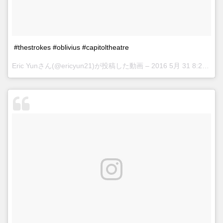
#thestrokes #oblivius #capitoltheatre
Eric Yunさん(@ericyun21)が投稿した動画 –
2016 5月 31 8:23午後 PDT