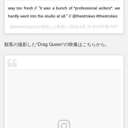
way too fresh // "it was a bunch of *professional writers*. we
hardly went into the studio at all." // @thestrokes #thestrokes
@letmevhsyouが投稿した動画 –
2016 5月 31 8:24午後 PDT
観客の撮影した“Drag Queen”の映像はこちらから。