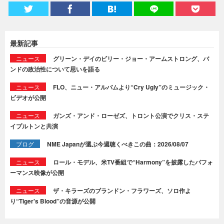
最新記事
ニュース
グリーン・デイのビリー・ジョー・アームストロング、バ
ンドの政治性について思いを語る
ニュース
FLO、ニュー・アルバムより“Cry Ugly”のミュージック・
ビデオが公開
ニュース
ガンズ・アンド・ローゼズ、トロント公演でクリス・ステ
イプルトンと共演
ブログ
NME Japanが選ぶ今週聴くべきこの曲：2026/08/07
ニュース
ロール・モデル、米TV番組で“Harmony”を披露したパフォ
ーマンス映像が公開
ニュース
ザ・キラーズのブランドン・フラワーズ、ソロ作よ
り“Tiger's Blood”の音源が公開