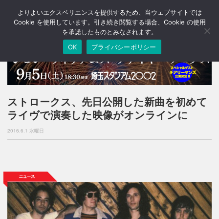
よりよいエクスペリエンスを提供するため、当ウェブサイトでは
T
o
Cookie を使用しています。引き続き閲覧する場合、Cookie の使用
g
を承諾したものとみなされます。
g
OK
プライバシーポリシー
l
e
n
a
v
i
ストロークス、先日公開した新曲を初めて
g
ライヴで演奏した映像がオンラインに
a
t
2016.6.1 水曜日
i
o
n