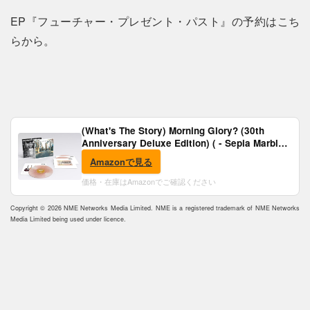
EP『フューチャー・プレゼント・パスト』の予約はこち
らから。
(What's The Story) Morning Glory? (30th
Anniversary Deluxe Edition) ( - Sepia Marble
Vinyl) [Analog]
Amazonで見る
価格・在庫はAmazonでご確認ください
Copyright © 2026 NME Networks Media Limited. NME is a registered trademark of NME Networks
Media Limited being used under licence.