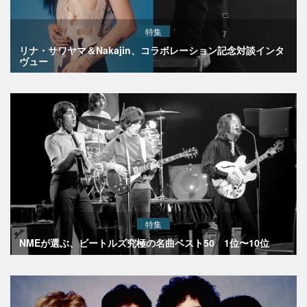
特集
リナ・サワヤマ＆Nakajin、コラボレーション記念対談インタ
ヴュー
特集
NMEが選ぶ、ビートルズ究極の名曲ベスト50 1位〜10位