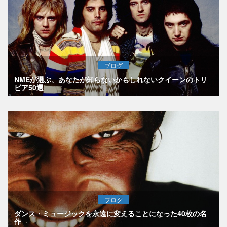
ブログ
NMEが選ぶ、あなたが知らないかもしれないクイーンのトリ
ビア50選
ブログ
ダンス・ミュージックを永遠に変えることになった40枚の名
作