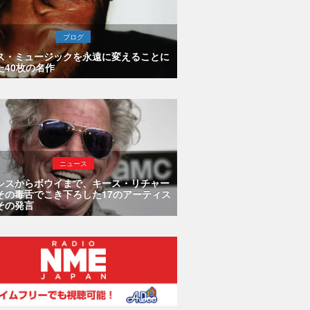
ブログ
ス・ミュージックを永遠に変えることに
た40枚の名作
ニュース
シスからボウイまで、キース・リチャー
その毒舌でこき下ろした17のアーティス
その発言