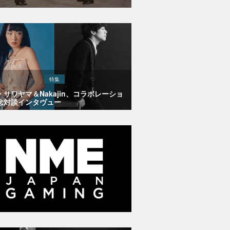
特集
・サワヤマ＆Nakajin、コラボレーショ
念対談インタヴュー