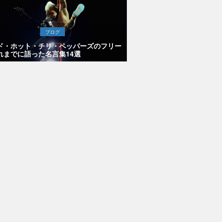
ブログ
ド・ホット・チリ・ペッパーズのフリー
れまでに語った名言集14選