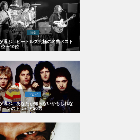
特集
Eが選ぶ、ビートルズ究極の名曲ベスト
1位〜10位
ブログ
Eが選ぶ、あなたが知らないかもしれな
イーンのトリビア50選