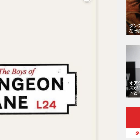
ダン
なっ
オア
ズが
トと