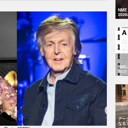
NM
2026
NM
2025
アー
なる
ュー