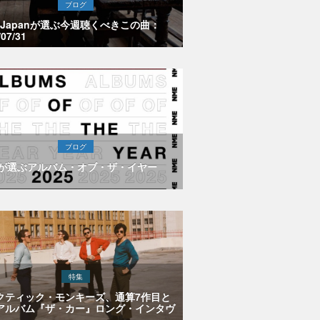
ブログ
E Japanが選ぶ今週聴くべきこの曲：
/07/31
ブログ
Eが選ぶアルバム・オブ・ザ・イヤー
特集
クティック・モンキーズ、通算7作目と
アルバム『ザ・カー』ロング・インタヴ