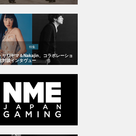
特集
・サワヤマ＆Nakajin、コラボレーショ
念対談インタヴュー