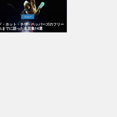
ブログ
ド・ホット・チリ・ペッパーズのフリー
れまでに語った名言集14選