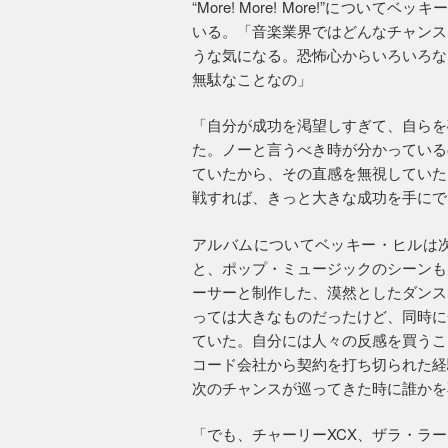
“More! More! More!”につ
いる。「音楽業界ではどんなチャンス
うな気になる。恐怖心からいろいろな
無駄なことなの」
「自分が成功を渇望しすぎて、自らを
た。ノーと言うべき時が分かっている
ていたから、その直感を無視していた
戦すれば、きっと大きな成功を手にで
アルバムについてベッキー・ヒルは
と、ポップ・ミュージックのシーンも
ーサーと制作した、漠然としたダンス
っては大きなものだったけど、同時に
ていた。自分には人々の反感を買うこ
コード会社から契約を打ち切られた経
次のチャンスが巡ってきた時に誰かを
「でも、チャーリーXCX、ザラ・ラ