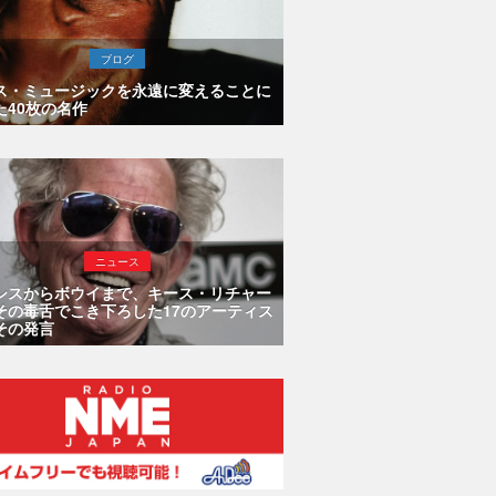
ブログ
ス・ミュージックを永遠に変えることに
た40枚の名作
ニュース
シスからボウイまで、キース・リチャー
その毒舌でこき下ろした17のアーティス
その発言