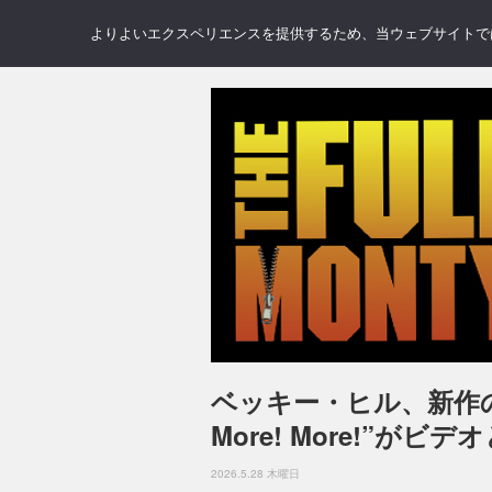
NEWS
REVIEWS
GAL
よりよいエクスペリエンスを提供するため、当ウェブサイトでは 
ベッキー・ヒル、新作の
More! More!”がビ
2026.5.28 木曜日