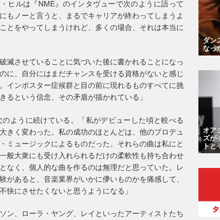
いてベッキー・ヒルは『NME』のインタヴューで次のように語って
にもノーと言うと、まるでキャリアが終わってしまうよ
ことをやってしまうけれど、多くの場合、それは本当に
ダン
なっ
破滅させていることに気づいた後に書かれることになっ
のに、自分にはまだチャンスを受ける資格がないと感じ
。インポスター症候群と目の前に現れるものすべてに挑
きるという信念、その矛盾が描かれている」
次のように続けている。「私がデビューした頃と較べる
オア
大きく変わった。私の成功のほとんどは、他のプロデュ
ズが
・ミュージックによるものだった。それらの曲は私にと
トと
一般大衆にも受け入れられるだけの柔軟性も持ち合わせ
となく、個人的な曲を作るのは無理だと思っていた。レ
験があると、音楽業界がいかに儚いものかを痛感して、
不快にさせたくないと思うようになる」
ーソン、ローラ・ヤング、レイといったアーティストたち