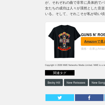
が、それぞれの曲で非常に具体的でパ
女たちの成功は人々が漠然とした音楽
いる。そして、それこそが私が幼い頃
GUNS N’ R
Amazonで見
価格・在庫はAma
Copyright © 2026 NME Networks Media Limited. NME is a reg
関連タグ
Becky Hill
New Releases
New Song