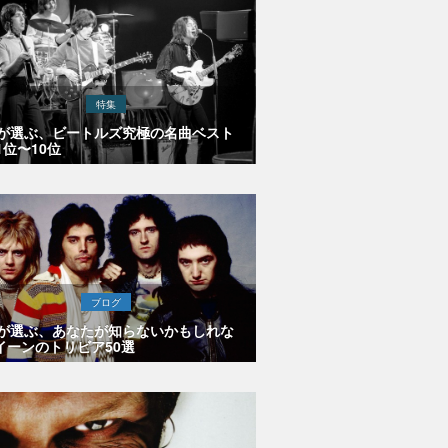
特集
Eが選ぶ、ビートルズ究極の名曲ベスト
1位〜10位
ブログ
Eが選ぶ、あなたが知らないかもしれな
イーンのトリビア50選