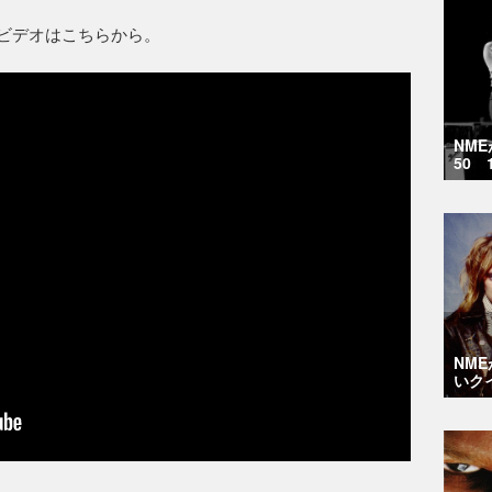
ジック・ビデオはこちらから。
NM
50 
NM
いク