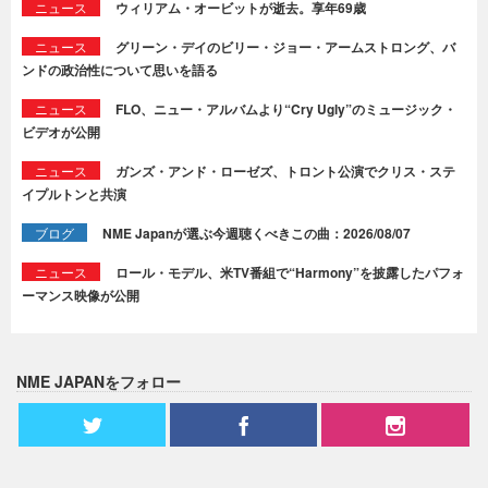
ニュース
ウィリアム・オービットが逝去。享年69歳
ニュース
グリーン・デイのビリー・ジョー・アームストロング、バ
ンドの政治性について思いを語る
ニュース
FLO、ニュー・アルバムより“Cry Ugly”のミュージック・
ビデオが公開
ニュース
ガンズ・アンド・ローゼズ、トロント公演でクリス・ステ
イプルトンと共演
ブログ
NME Japanが選ぶ今週聴くべきこの曲：2026/08/07
ニュース
ロール・モデル、米TV番組で“Harmony”を披露したパフォ
ーマンス映像が公開
NME JAPANをフォロー