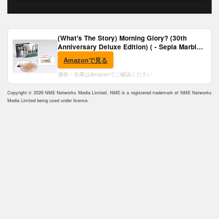
(What's The Story) Morning Glory? (30th
Anniversary Deluxe Edition) ( - Sepia Marble
Vinyl) [Analog]
Amazonで見る
価格・在庫はAmazonでご確認ください
Copyright © 2026 NME Networks Media Limited. NME is a registered trademark of NME Networks
Media Limited being used under licence.