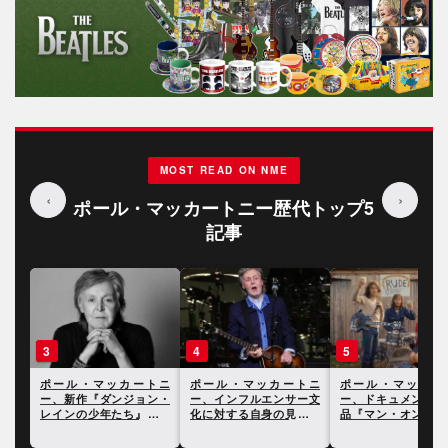
MOST READ ON NME
‹
›
ポール・マッカートニー歴代トップ5
記事
3
4
5
トニ
ポール・マッカートニ
ポール・マッカートニ
ポール・マッカー
ティ
ー、新作『ダンジョン・
ー、インフルエンサー文
ー、ドキュメンタリ
を発
レインの少年たち』につ
化に対する自身の見解を
品『マン・オン・ザ
いて語った最新インタヴ
語る
ン』に寄せて
ュー