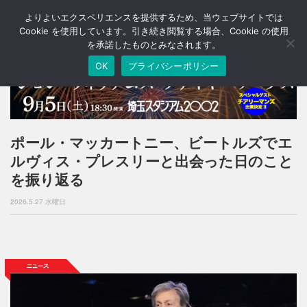
よりよいエクスペリエンスを提供するため、当ウェブサイトでは
T
o
Cookie を使用しています。引き続き閲覧する場合、Cookie の使用
g
を承諾したものとみなされます。
g
OK
プライバシーポリシー
l
e
n
a
v
i
ポール・マッカートニー、ビートルズでエ
g
ルヴィス・プレスリーと出会った日のこと
a
t
を振り返る
i
o
2026.5.27 水曜日
n