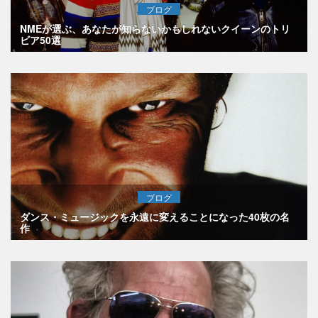
ブログ
NMEが選ぶ、あなたが知らないかもしれないクイーンのトリ
ビア50選
ブログ
ダンス・ミュージックを永遠に変えることになった40枚の名
作