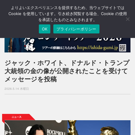
よりよいエクスペリエンスを提供するため、当ウェブサイトでは
T
o
Cookie を使用しています。引き続き閲覧する場合、Cookie の使用
g
を承諾したものとみなされます。
g
OK
プライバシーポリシー
l
e
n
a
v
i
ジャック・ホワイト、ドナルド・トランプ
g
大統領の金の像が公開されたことを受けて
a
t
メッセージを投稿
i
o
2026.5.14 木曜日
n