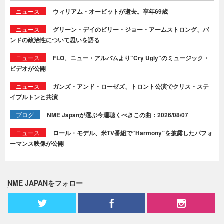
ニュース
ウィリアム・オービットが逝去。享年69歳
ニュース
グリーン・デイのビリー・ジョー・アームストロング、バ
ンドの政治性について思いを語る
ニュース
FLO、ニュー・アルバムより“Cry Ugly”のミュージック・
ビデオが公開
ニュース
ガンズ・アンド・ローゼズ、トロント公演でクリス・ステ
イプルトンと共演
ブログ
NME Japanが選ぶ今週聴くべきこの曲：2026/08/07
ニュース
ロール・モデル、米TV番組で“Harmony”を披露したパフォ
ーマンス映像が公開
NME JAPANをフォロー