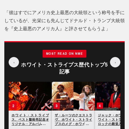
「彼はすでにアメリカ史上最悪の大統領という称号を手に
しているが、光栄にも先んじてドナルド・トランプ大統領
を『史上最悪のアメリカ人』と評させてもらうよ」
MOST READ ON NME
‹
›
ホワイト・ストライプス歴代トップ5
記事
3
4
5
イプ
ザ・ルーツのクエストラ
ジャック・ホワイト、ホ
ジャック・ホワイト
念オ
ヴ、ホワイト・ストライ
ワイト・ストライプスが
ワイト・ストライプ
紹介
プスのメグ・ホワイトの
ロックの殿堂入りを果た
メグ・ホワイトのド
ドラムに寄せられた批判
したことを受けてスピー
演奏を巡る議論に言