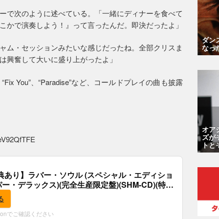
ーで次のように述べている。「一緒にディナーを食べて
こかで演奏しよう！』って言ったんだ。即決だったよ」
ダン
ャム・セッションみたいな感じだったね。全部クリスま
なっ
は興奮して大いに盛り上がったよ」
、“Fix You”、“Paradise”など、コールドプレイの曲も披露
オア
ズが
AeV92QfTFE
トと
典あり】ラバー・ソウル (スペシャル・エディショ
パー・デラックス)(完全生産限定盤)(SHM-CD)(特
付)
る
zonでご確認ください