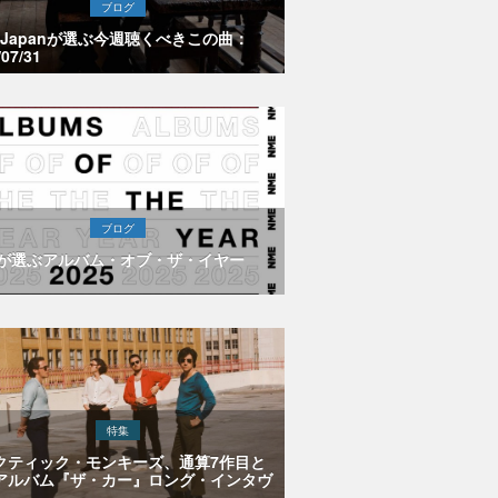
ブログ
E Japanが選ぶ今週聴くべきこの曲：
/07/31
ブログ
Eが選ぶアルバム・オブ・ザ・イヤー
特集
クティック・モンキーズ、通算7作目と
アルバム『ザ・カー』ロング・インタヴ