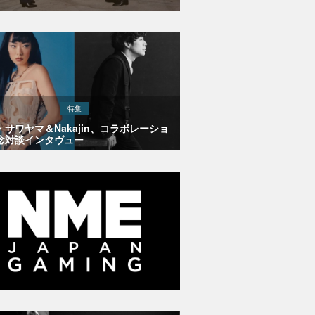
特集
・サワヤマ＆Nakajin、コラボレーショ
念対談インタヴュー