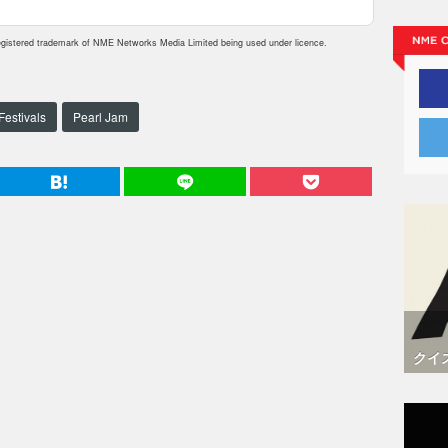
istered trademark of NME Networks Media Limited being used under licence.
Festivals
Pearl Jam
クイ