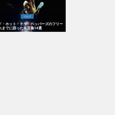
ブログ
ド・ホット・チリ・ペッパーズのフリー
れまでに語った名言集14選