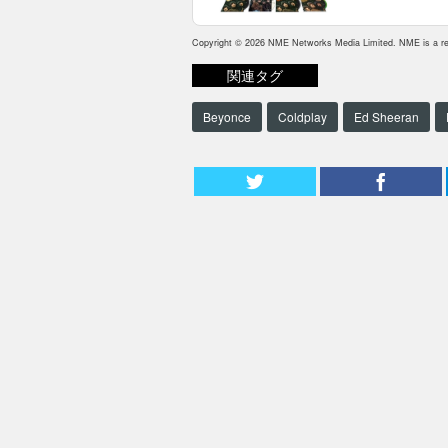
Copyright © 2026 NME Networks Media Limited. NME is a reg
関連タグ
Beyonce
Coldplay
Ed Sheeran