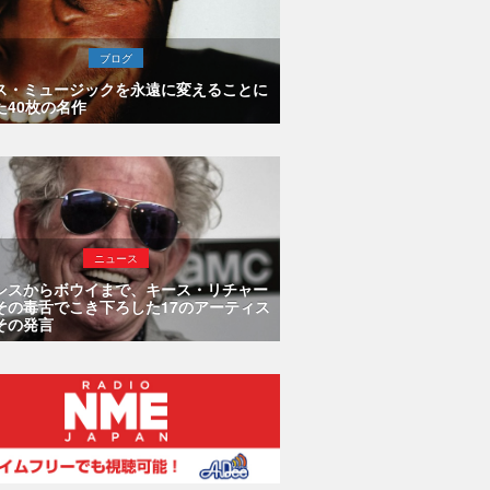
ブログ
ス・ミュージックを永遠に変えることに
た40枚の名作
ニュース
シスからボウイまで、キース・リチャー
その毒舌でこき下ろした17のアーティス
その発言