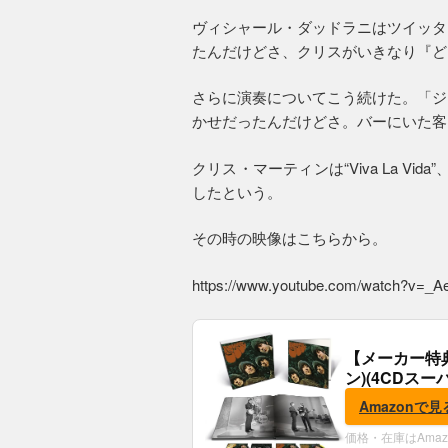
ヴィシャール・ダッドラニはツイッタ
たんだけどさ、クリスがいきなり『ど
さらに演奏についてこう続けた。「ジ
かせだったんだけどさ。バーにいた客
クリス・マーティンは“Viva La Vida”
したという。
その時の映像はこちらから。
https://www.youtube.com/watch?v=_
【メーカー特
ン)(4CDスー
典:B2ポスター
Amazonで見
価格・在庫はAma