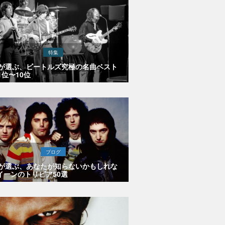
特集
Eが選ぶ、ビートルズ究極の名曲ベスト
1位〜10位
ブログ
Eが選ぶ、あなたが知らないかもしれな
イーンのトリビア50選