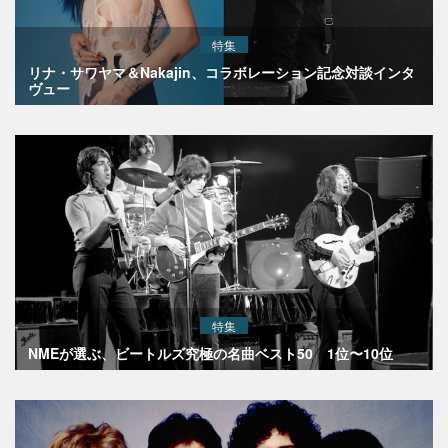
特集
リナ・サワヤマ＆Nakajin、コラボレーション記念対談インタ
ヴュー
特集
NMEが選ぶ、ビートルズ究極の名曲ベスト50 1位〜10位