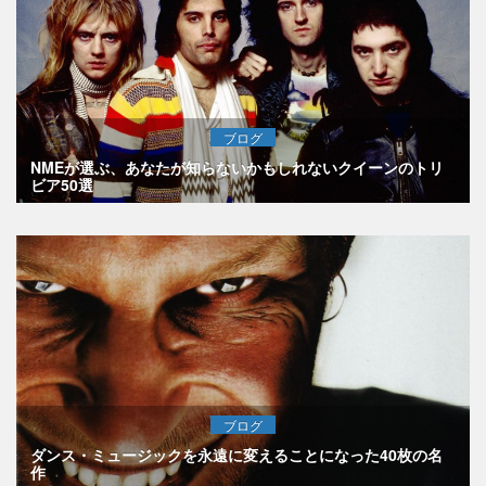
ブログ
NMEが選ぶ、あなたが知らないかもしれないクイーンのトリ
ビア50選
ブログ
ダンス・ミュージックを永遠に変えることになった40枚の名
作