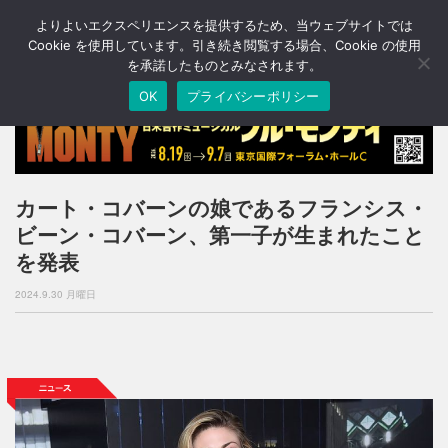
よりよいエクスペリエンスを提供するため、当ウェブサイトでは
T
o
Cookie を使用しています。引き続き閲覧する場合、Cookie の使用
g
を承諾したものとみなされます。
g
OK
プライバシーポリシー
l
e
n
a
v
i
カート・コバーンの娘であるフランシス・
g
ビーン・コバーン、第一子が生まれたこと
a
t
を発表
i
o
2024.9.30 月曜日
n