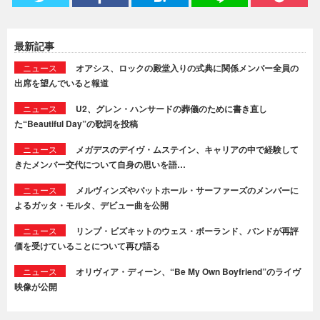
最新記事
ニュース
オアシス、ロックの殿堂入りの式典に関係メンバー全員の
出席を望んでいると報道
ニュース
U2、グレン・ハンサードの葬儀のために書き直し
た“Beautiful Day”の歌詞を投稿
ニュース
メガデスのデイヴ・ムステイン、キャリアの中で経験して
きたメンバー交代について自身の思いを語…
ニュース
メルヴィンズやバットホール・サーファーズのメンバーに
よるガッタ・モルタ、デビュー曲を公開
ニュース
リンプ・ビズキットのウェス・ボーランド、バンドが再評
価を受けていることについて再び語る
ニュース
オリヴィア・ディーン、“Be My Own Boyfriend”のライヴ
映像が公開