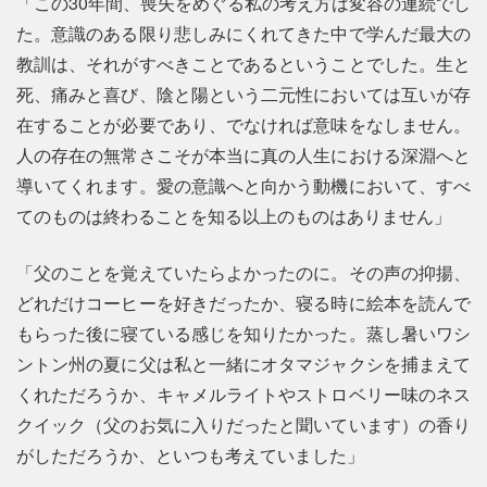
「この30年間、喪失をめぐる私の考え方は変容の連続でし
た。意識のある限り悲しみにくれてきた中で学んだ最大の
教訓は、それがすべきことであるということでした。生と
死、痛みと喜び、陰と陽という二元性においては互いが存
在することが必要であり、でなければ意味をなしません。
人の存在の無常さこそが本当に真の人生における深淵へと
導いてくれます。愛の意識へと向かう動機において、すべ
てのものは終わることを知る以上のものはありません」
「父のことを覚えていたらよかったのに。その声の抑揚、
どれだけコーヒーを好きだったか、寝る時に絵本を読んで
もらった後に寝ている感じを知りたかった。蒸し暑いワシ
ントン州の夏に父は私と一緒にオタマジャクシを捕まえて
くれただろうか、キャメルライトやストロベリー味のネス
クイック（父のお気に入りだったと聞いています）の香り
がしただろうか、といつも考えていました」