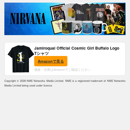
Jamiroquai Official Cosmic Girl Buffalo Logo
Tシャツ
Amazonで見る
価格・在庫はAmazonでご確認ください
Copyright © 2026 NME Networks Media Limited. NME is a registered trademark of NME Networks
Media Limited being used under licence.