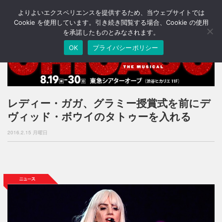
よりよいエクスペリエンスを提供するため、当ウェブサイトでは
T
o
Cookie を使用しています。引き続き閲覧する場合、Cookie の使用
g
を承諾したものとみなされます。
g
OK
プライバシーポリシー
l
e
n
a
v
i
レディー・ガガ、グラミー授賞式を前にデ
g
ヴィッド・ボウイのタトゥーを入れる
a
t
2016.2.15 月曜日
i
o
n