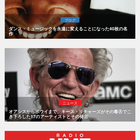
ブログ
ダンス・ミュージックを永遠に変えることになった40枚の名
作
ニュース
オアシスからボウイまで、キース・リチャーズがその毒舌でこ
き下ろした17のアーティストとその発言