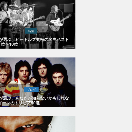
特集
Eが選ぶ、ビートルズ究極の名曲ベスト
1位〜10位
ブログ
Eが選ぶ、あなたが知らないかもしれな
イーンのトリビア50選