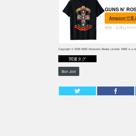
GUNS N’ R
Amazonで見
価格・在庫はAma
Copyright © 2026 NME Networks Media Limited. NME is a reg
関連タグ
Bon Jovi