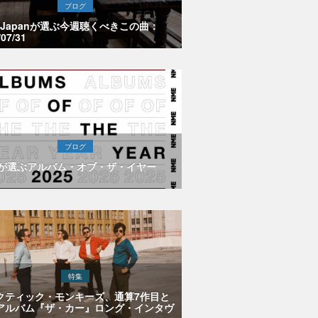
ブログ
E Japanが選ぶ今週聴くべきこの曲：
/07/31
ブログ
Eが選ぶアルバム・オブ・ザ・イヤー
特集
クティック・モンキーズ、通算7作目と
アルバム『ザ・カー』ロング・インタヴ