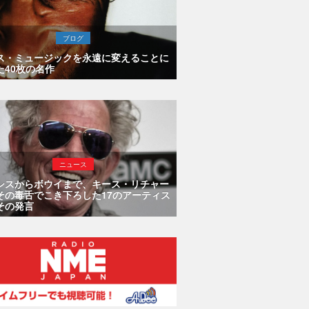
ブログ
ス・ミュージックを永遠に変えることに
た40枚の名作
ニュース
シスからボウイまで、キース・リチャー
その毒舌でこき下ろした17のアーティス
その発言