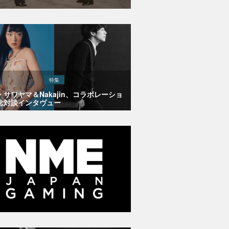
特集
・サワヤマ＆Nakajin、コラボレーショ
念対談インタヴュー