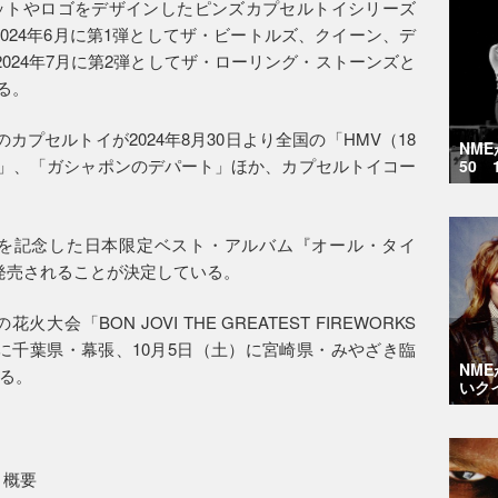
ットやロゴをデザインしたピンズカプセルトイシリーズ
N』は、2024年6月に第1弾としてザ・ビートルズ、クイーン、デ
024年7月に第2弾としてザ・ローリング・ストーンズと
る。
プセルトイが2024年8月30日より全国の「HMV（18
NM
ココ）」、「ガシャポンのデパート」ほか、カプセルトイコー
50 
年を記念した日本限定ベスト・アルバム『オール・タイ
9日に発売されることが決定している。
「BON JOVI THE GREATEST FIREWORKS
日（土）に千葉県・幕張、10月5日（土）に宮崎県・みやざき臨
NM
る。
いク
弾 概要