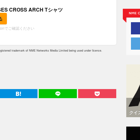
OSES CROSS ARCH Tシャツ
る
zonでご確認ください
istered trademark of NME Networks Media Limited being used under licence.
クイ