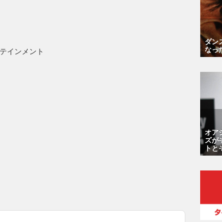
ダン
なっ
テインメント
オア
ズが
トと