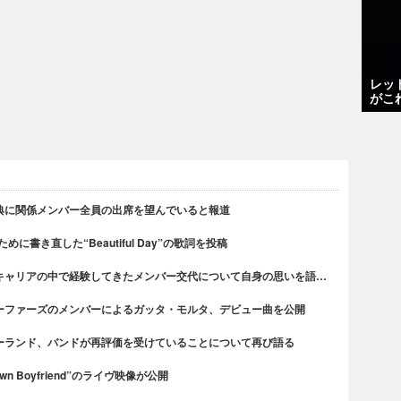
レッ
がこ
典に関係メンバー全員の出席を望んでいると報道
書き直した“Beautiful Day”の歌詞を投稿
キャリアの中で経験してきたメンバー交代について自身の思いを語…
ーファーズのメンバーによるガッタ・モルタ、デビュー曲を公開
ーランド、バンドが再評価を受けていることについて再び語る
n Boyfriend”のライヴ映像が公開