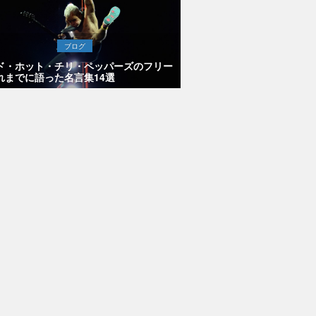
ブログ
ド・ホット・チリ・ペッパーズのフリー
れまでに語った名言集14選