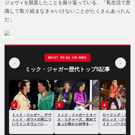
ジョヴィを脱退したことを振り返っている。「私生活で意
識して取り組まなきゃいけないことがたくさんあったん
だ」
MOST READ ON NME
‹
›
ミック・ジャガー歴代トップ5記事
3
4
5
デヴ
ミック・ジャガーとキー
ローリング・ストーンズ
ミック・ジャガー、
につ
ス・リチャーズ、初めて
のミック・ジャガー、ハ
ンプが勝利宣言の退
答え
会った時から60年を迎え
イド・パーク公演を亡き
に”無情の世界”を
たことを祝う
チャーリー・ワッツに捧
たことに反応
げる