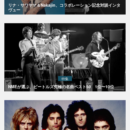
リナ・サワヤマ＆Nakajin、コラボレーション記念対談インタ
ヴュー
特集
NMEが選ぶ、ビートルズ究極の名曲ベスト50 1位〜10位