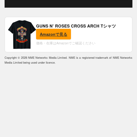
GUNS N’ ROSES CROSS ARCH Tシャツ
Amazonで見る
価格・在庫はAmazonでご確認ください
Copyright © 2026 NME Networks Media Limited. NME is a registered trademark of NME Networks
Media Limited being used under licence.