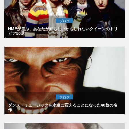
ブログ
NMEが選ぶ、あなたが知らないかもしれないクイーンのトリ
ビア50選
ブログ
ダンス・ミュージックを永遠に変えることになった40枚の名
作