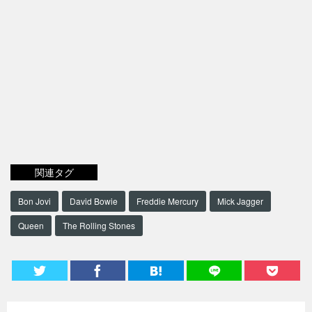
関連タグ
Bon Jovi
David Bowie
Freddie Mercury
Mick Jagger
Queen
The Rolling Stones