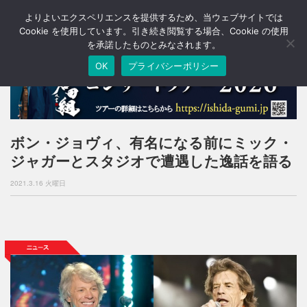
よりよいエクスペリエンスを提供するため、当ウェブサイトでは
T
o
Cookie を使用しています。引き続き閲覧する場合、Cookie の使用
g
を承諾したものとみなされます。
g
OK
プライバシーポリシー
l
e
n
a
v
i
ボン・ジョヴィ、有名になる前にミック・
g
ジャガーとスタジオで遭遇した逸話を語る
a
t
2021.3.16 火曜日
i
o
n