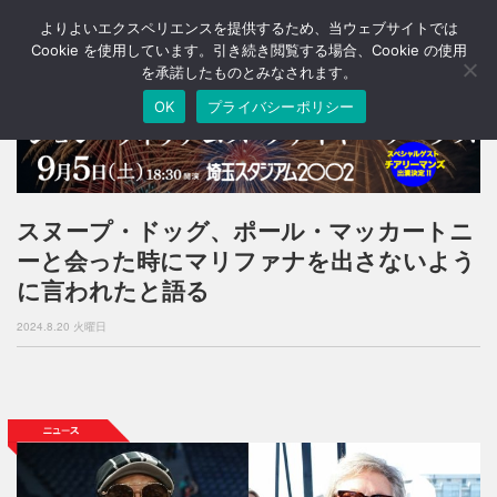
よりよいエクスペリエンスを提供するため、当ウェブサイトでは
T
o
Cookie を使用しています。引き続き閲覧する場合、Cookie の使用
g
を承諾したものとみなされます。
g
OK
プライバシーポリシー
l
e
n
a
v
i
スヌープ・ドッグ、ポール・マッカートニ
g
ーと会った時にマリファナを出さないよう
a
t
に言われたと語る
i
o
2024.8.20 火曜日
n