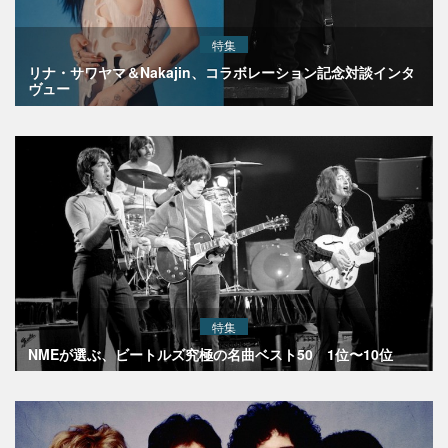
特集
リナ・サワヤマ＆Nakajin、コラボレーション記念対談インタ
ヴュー
特集
NMEが選ぶ、ビートルズ究極の名曲ベスト50 1位〜10位