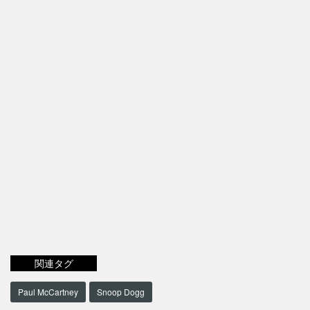
関連タグ
Paul McCartney
Snoop Dogg