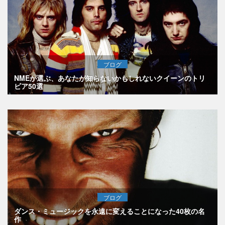
ブログ
NMEが選ぶ、あなたが知らないかもしれないクイーンのトリ
ビア50選
ブログ
ダンス・ミュージックを永遠に変えることになった40枚の名
作