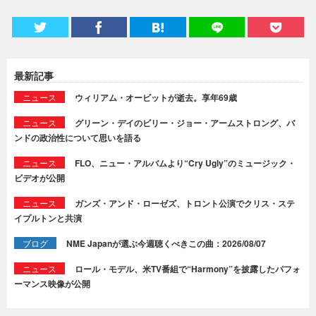
最新記事
ニュース
ウィリアム・オービットが逝去。享年69歳
ニュース
グリーン・デイのビリー・ジョー・アームストロング、バ
ンドの政治性について思いを語る
ニュース
FLO、ニュー・アルバムより“Cry Ugly”のミュージック・
ビデオが公開
ニュース
ガンズ・アンド・ローゼズ、トロント公演でクリス・ステ
イプルトンと共演
ブログ
NME Japanが選ぶ今週聴くべきこの曲：2026/08/07
ニュース
ロール・モデル、米TV番組で“Harmony”を披露したパフォ
ーマンス映像が公開