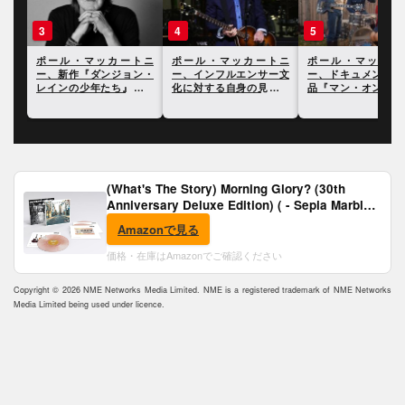
3
4
5
トニ
ポール・マッカートニ
ポール・マッカートニ
ポール・マッカー
ティ
ー、新作『ダンジョン・
ー、インフルエンサー文
ー、ドキュメンタリ
を発
レインの少年たち』につ
化に対する自身の見解を
品『マン・オン・ザ
いて語った最新インタヴ
語る
ン』に寄せて
ュー
(What's The Story) Morning Glory? (30th
Anniversary Deluxe Edition) ( - Sepia Marble
Vinyl) [Analog]
Amazonで見る
価格・在庫はAmazonでご確認ください
Copyright © 2026 NME Networks Media Limited. NME is a registered trademark of NME Networks
Media Limited being used under licence.