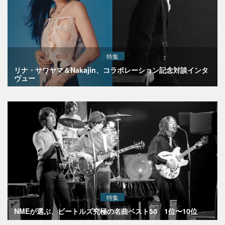
特集
リナ・サワヤマ＆Nakajin、コラボレーション記念対談インタ
ヴュー
特集
NMEが選ぶ、ビートルズ究極の名曲ベスト50 1位〜10位