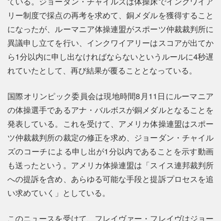
ている。ジョーダン・チャイルズは体操床でインクワイア
リー制度で採点の再考を求めて、銅メダルを獲得すること
になったが、ルーマニア体操連盟がスポーツ仲裁裁判所に
異議申し立てを行い、インクワイアリーはスコアが出てか
ら1分以内に申し出なければならないというルールに4秒遅
れていたとして、再び結果が覆ることとなっている。
国際オリンピック委員会は現地時間8月11日にルーマニア
の体操選手であるアナ・バルボスが銅メダルとなることを
発表している。これを受けて、アメリカ体操連盟はスポー
ツ仲裁裁判所の裁定の修正を求め、ジョーダン・チャイル
ズのコーチによる申し出が1分以内であることを示す動画
も送ったという。アメリカ体操連盟は「スイス連邦裁判所
への提訴を含め、あらゆる可能な手段と提訴プロセスを追
い求めていく」としている。
このニュースを受けて、フレイヴァー・フレイヴはジョー