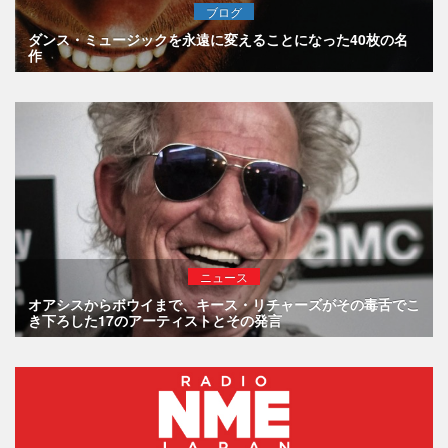
ブログ
ダンス・ミュージックを永遠に変えることになった40枚の名
作
ニュース
オアシスからボウイまで、キース・リチャーズがその毒舌でこ
き下ろした17のアーティストとその発言