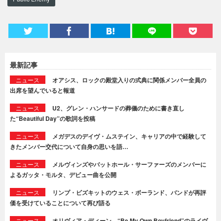
最新記事
ニュース
オアシス、ロックの殿堂入りの式典に関係メンバー全員の
出席を望んでいると報道
ニュース
U2、グレン・ハンサードの葬儀のために書き直し
た“Beautiful Day”の歌詞を投稿
ニュース
メガデスのデイヴ・ムステイン、キャリアの中で経験して
きたメンバー交代について自身の思いを語…
ニュース
メルヴィンズやバットホール・サーファーズのメンバーに
よるガッタ・モルタ、デビュー曲を公開
ニュース
リンプ・ビズキットのウェス・ボーランド、バンドが再評
価を受けていることについて再び語る
ニュース
オリヴィア・ディーン、“Be My Own Boyfriend”のライヴ