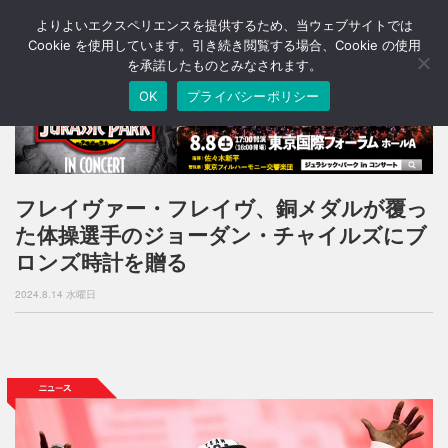
よりよいエクスペリエンスを提供するため、当ウェブサイトでは
T
o
Cookie を使用しています。引き続き閲覧する場合、Cookie の使用
g
を承諾したものとみなされます。
g
OK
プライバシーポリシー
l
e
n
a
v
i
フレイヴァー・フレイヴ、銅メダルが覆っ
g
た体操選手のジョーダン・チャイルズにブ
a
t
ロンズ時計を贈る
i
o
2024.8.14 水曜日
n