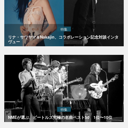
特集
リナ・サワヤマ＆Nakajin、コラボレーション記念対談インタ
ヴュー
特集
NMEが選ぶ、ビートルズ究極の名曲ベスト50 1位〜10位