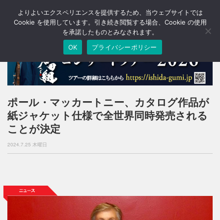
よりよいエクスペリエンスを提供するため、当ウェブサイトでは
T
o
Cookie を使用しています。引き続き閲覧する場合、Cookie の使用
g
を承諾したものとみなされます。
g
OK
プライバシーポリシー
l
e
n
a
v
i
ポール・マッカートニー、カタログ作品が
g
紙ジャケット仕様で全世界同時発売される
a
t
ことが決定
i
o
2024.7.25 木曜日
n