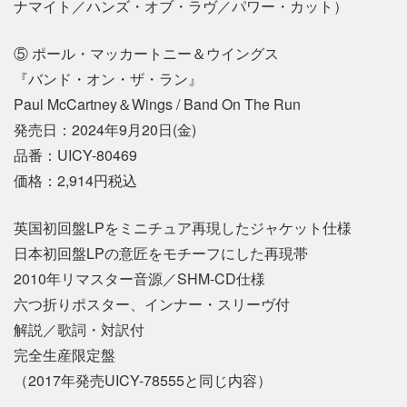
ナマイト／ハンズ・オブ・ラヴ／パワー・カット）
⑤ ポール・マッカートニー＆ウイングス
『バンド・オン・ザ・ラン』
Paul McCartney＆Wings / Band On The Run
発売日：2024年9月20日(金)
品番：UICY-80469
価格：2,914円税込
英国初回盤LPをミニチュア再現したジャケット仕様
日本初回盤LPの意匠をモチーフにした再現帯
2010年リマスター音源／SHM-CD仕様
六つ折りポスター、インナー・スリーヴ付
解説／歌詞・対訳付
完全生産限定盤
（2017年発売UICY-78555と同じ内容）