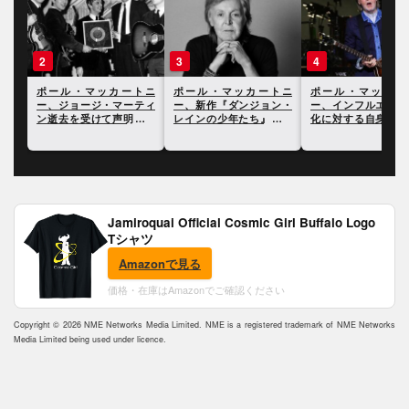
3
4
5
トニ
ポール・マッカートニ
ポール・マッカートニ
ポール・マッカー
ティ
ー、新作『ダンジョン・
ー、インフルエンサー文
ー、ドキュメンタリ
を発
レインの少年たち』につ
化に対する自身の見解を
品『マン・オン・ザ
いて語った最新インタヴ
語る
ン』に寄せて
ュー
Jamiroquai Official Cosmic Girl Buffalo Logo
Tシャツ
Amazonで見る
価格・在庫はAmazonでご確認ください
Copyright © 2026 NME Networks Media Limited. NME is a registered trademark of NME Networks
Media Limited being used under licence.