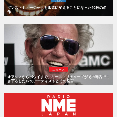
ブログ
ダンス・ミュージックを永遠に変えることになった40枚の名
作
ニュース
オアシスからボウイまで、キース・リチャーズがその毒舌でこ
き下ろした17のアーティストとその発言