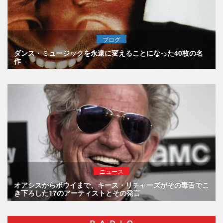
ブログ
ダンス・ミュージックを永遠に変えることになった40枚の名
作
ニュース
オアシスからボウイまで、キース・リチャーズがその毒舌でこ
き下ろした17のアーティストとその発言