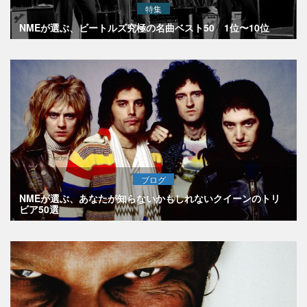
特集
NMEが選ぶ、ビートルズ究極の名曲ベスト50 1位〜10位
ブログ
NMEが選ぶ、あなたが知らないかもしれないクイーンのトリ
ビア50選