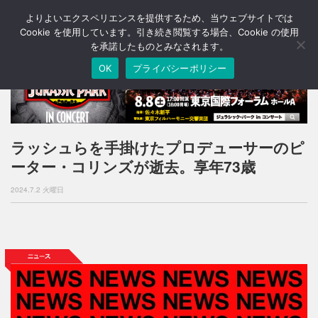
よりよいエクスペリエンスを提供するため、当ウェブサイトでは
T
o
Cookie を使用しています。引き続き閲覧する場合、Cookie の使用
g
を承諾したものとみなされます。
g
OK
プライバシーポリシー
l
e
n
a
v
i
ラッシュらを手掛けたプロデューサーのピ
g
ーター・コリンズが逝去。享年73歳
a
t
2024.7.2 火曜日
i
o
n