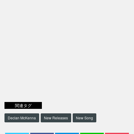
関連タグ
Declan McKenna
New Releases
New Song