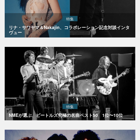
特集
リナ・サワヤマ＆Nakajin、コラボレーション記念対談インタ
ヴュー
特集
NMEが選ぶ、ビートルズ究極の名曲ベスト50 1位〜10位