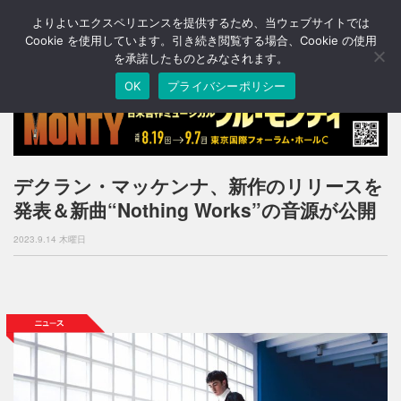
よりよいエクスペリエンスを提供するため、当ウェブサイトでは
T
o
Cookie を使用しています。引き続き閲覧する場合、Cookie の使用
g
を承諾したものとみなされます。
g
OK
プライバシーポリシー
l
e
n
a
v
i
デクラン・マッケンナ、新作のリリースを
g
発表＆新曲“Nothing Works”の音源が公開
a
t
2023.9.14 木曜日
i
o
n