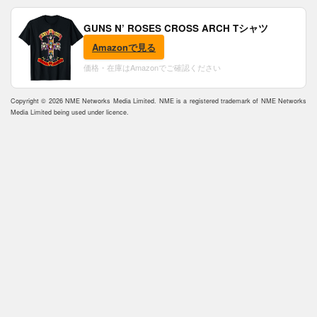
GUNS N’ ROSES CROSS ARCH Tシャツ
Amazonで見る
価格・在庫はAmazonでご確認ください
Copyright © 2026 NME Networks Media Limited. NME is a registered trademark of NME Networks
Media Limited being used under licence.