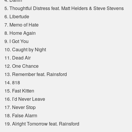
5. Thoughtful Distress feat. Matt Helders & Steve Stevens
6. Libertude
7. Memo of Hate
8. Home Again
9. I Got You
10. Caught by Night
11. Dead Air
12. One Chance
13. Remember feat. Rainsford
14. 818
15. Fast Kitten
16. I’d Never Leave
17. Never Stop
18. False Alarm
19. Alright Tomorrow feat. Rainsford