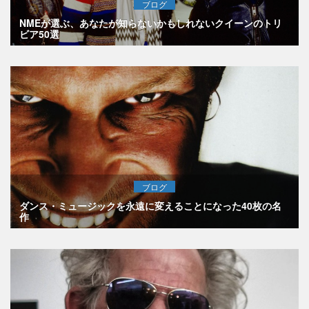
ブログ
NMEが選ぶ、あなたが知らないかもしれないクイーンのトリ
ビア50選
ブログ
ダンス・ミュージックを永遠に変えることになった40枚の名
作