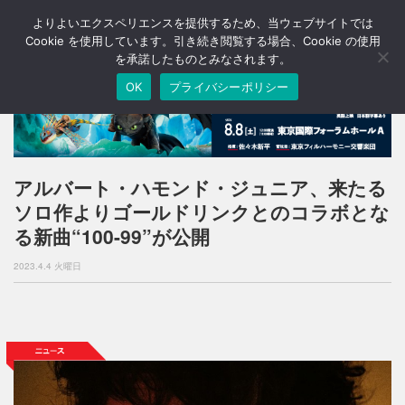
よりよいエクスペリエンスを提供するため、当ウェブサイトでは
T
o
Cookie を使用しています。引き続き閲覧する場合、Cookie の使用
g
を承諾したものとみなされます。
g
OK
プライバシーポリシー
l
e
n
a
v
i
アルバート・ハモンド・ジュニア、来たる
g
ソロ作よりゴールドリンクとのコラボとな
a
t
る新曲“100-99”が公開
i
o
2023.4.4 火曜日
n