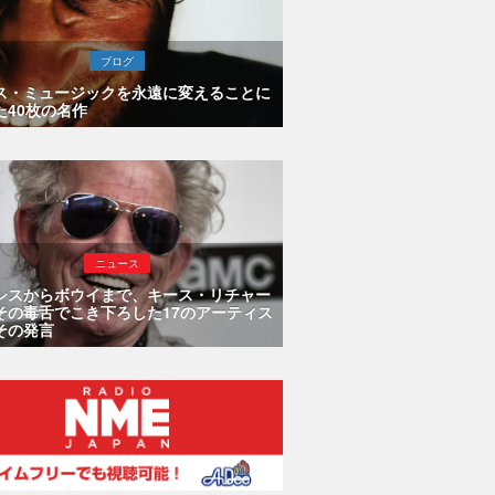
ブログ
ス・ミュージックを永遠に変えることに
た40枚の名作
ニュース
シスからボウイまで、キース・リチャー
その毒舌でこき下ろした17のアーティス
その発言