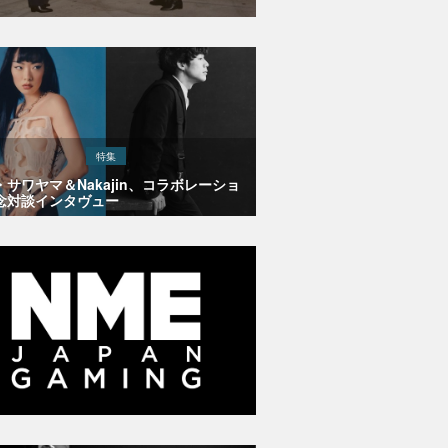
特集
・サワヤマ＆Nakajin、コラボレーショ
念対談インタヴュー