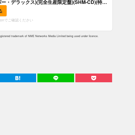
パー・デラックス)(完全生産限定盤)(SHM-CD)(特
付)
る
zonでご確認ください
istered trademark of NME Networks Media Limited being used under licence.