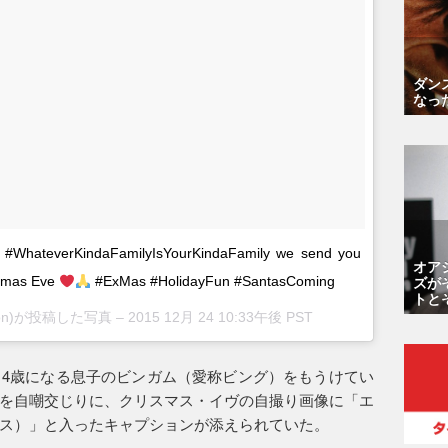
ダン
なっ
 #WhateverKindaFamilyIsYourKindaFamily we send you
オア
ズが
stmas Eve
#ExMas #HolidayFun #SantasComing
トと
dson)が投稿した写真 –
2015 12月 24 10:33午後 PST
4歳になる息子のビンガム（愛称ビング）をもうけてい
を自嘲交じりに、クリスマス・イヴの自撮り画像に「エ
ス）」と入ったキャプションが添えられていた。