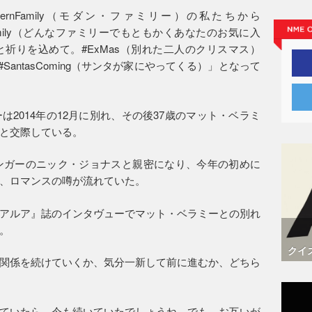
rnFamily（モダン・ファミリー）の私たちから
urKindaFamily（どんなファミリーでもともかくあなたのお気に入
祈りを込めて。#ExMas（別れた二人のクリスマス）
）#SantasComing（サンタが家にやってくる）」となって
2014年の12月に別れ、その後37歳のマット・ベラミ
と交際している。
ンガーのニック・ジョナスと親密になり、今年の初めに
、ロマンスの噂が流れていた。
アルア』誌のインタヴューでマット・ベラミーとの別れ
。
クイ
関係を続けていくか、気分一新して前に進むか、どちら
ていたら、今も続いていたでしょうね。でも、お互いが