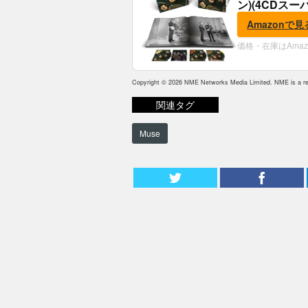
ン)(4CDスー
典:B2ポスター
Amazonで見
価格・在庫はAma
Copyright © 2026 NME Networks Media Limited. NME is a reg
関連タグ
Muse