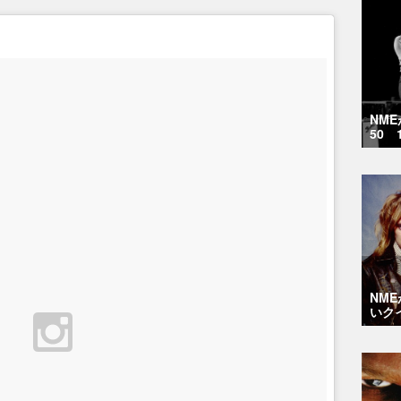
NM
50 
NM
いク