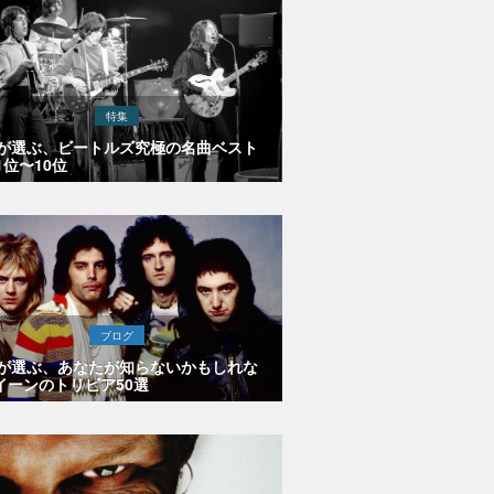
特集
Eが選ぶ、ビートルズ究極の名曲ベスト
1位〜10位
ブログ
Eが選ぶ、あなたが知らないかもしれな
イーンのトリビア50選