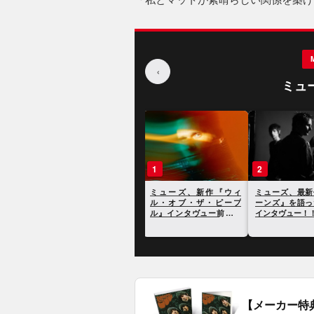
‹
ミュ
1
2
ミューズ、新作『ウィ
ミューズ、最
ル・オブ・ザ・ピープ
ーンズ』を語
ル』インタヴュー前編：
インタヴュー！
大転換になる。破壊的な
過渡期なんだ
【メーカー特