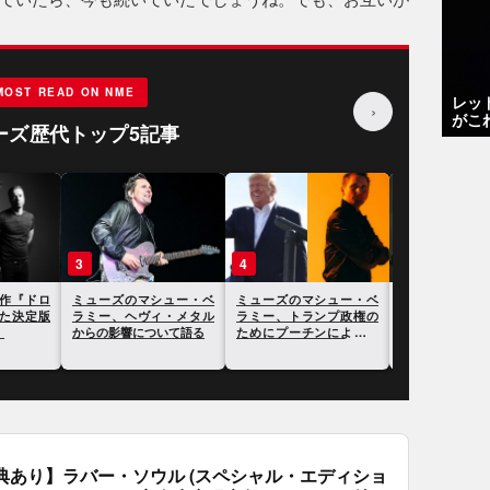
MOST READ ON NME
レッ
›
がこ
ーズ歴代トップ5記事
3
4
5
新作『ドロ
ミューズのマシュー・ベ
ミューズのマシュー・ベ
ミューズのマ
った決定版
ラミー、ヘヴィ・メタル
ラミー、トランプ政権の
ラミー、今年
！
からの影響について語る
ためにプーチンによるウ
ラでジャック
クライナ侵攻が起こった
らと一緒にな
と語る
話を語る
典あり】ラバー・ソウル (スペシャル・エディショ