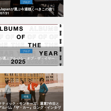
ブログ
E Japanが選ぶ今週聴くべきこの曲：
/07/31
ブログ
Eが選ぶアルバム・オブ・ザ・イヤー
特集
クティック・モンキーズ、通算7作目と
アルバム『ザ・カー』ロング・インタヴ