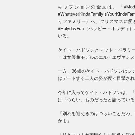
キャプションの全文は、「#Mode
#WhateverKindaFamilyIsYo
りファミリー）へ、クリスマスに愛と
#HolydayFun（ハッピー・ホリディ
いる。
ケイト・ハドソンとマット・ベラミーは
ーは女優兼モデルのエル・エヴァンス
一方、36歳のケイト・ハドソンはシ
はデートする二人の姿が度々目撃され
今年に入ってケイト・ハドソンは、『
は「つらい」ものだったと語っている
「別れを迎えるのはつらいことだわ。
かよ」
「私とマットが素晴らしい関係を築け