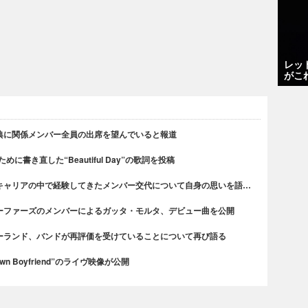
レッ
がこ
典に関係メンバー全員の出席を望んでいると報道
書き直した“Beautiful Day”の歌詞を投稿
キャリアの中で経験してきたメンバー交代について自身の思いを語…
ーファーズのメンバーによるガッタ・モルタ、デビュー曲を公開
ーランド、バンドが再評価を受けていることについて再び語る
n Boyfriend”のライヴ映像が公開