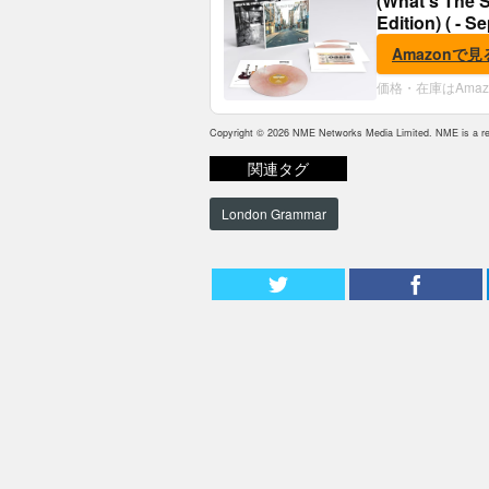
(What's The S
Edition) ( - S
Amazonで見
価格・在庫はAma
Copyright © 2026 NME Networks Media Limited. NME is a reg
関連タグ
London Grammar