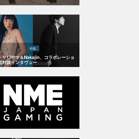
特集
・サワヤマ＆Nakajin、コラボレーショ
念対談インタヴュー