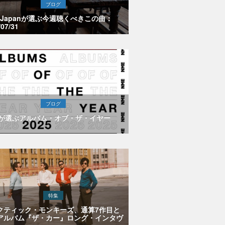
ブログ
E Japanが選ぶ今週聴くべきこの曲：
/07/31
ブログ
Eが選ぶアルバム・オブ・ザ・イヤー
特集
クティック・モンキーズ、通算7作目と
アルバム『ザ・カー』ロング・インタヴ