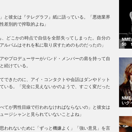
」と彼女は『テレグラフ』紙に語っている。「悪徳業界
性差別的で搾取的よね」
も、どこかの時点で自信を全部失ってしまった。自分の
NM
50 
アルバムはそれを私に取り戻すためのものだったの」
アやプロデューサーがバンド・メンバーの肩を持って自
と続けている。
てできたのに、アイ・コンタクトや会話はダンやドット
ている。「完全に見えないかのようで、すごく変だった
NM
いク
べてが男性目線で行われなければならないの」と彼女は
ュージシャンと見られていないことよね」
思われないために「ずっと機嫌よく」「強い意見」を言