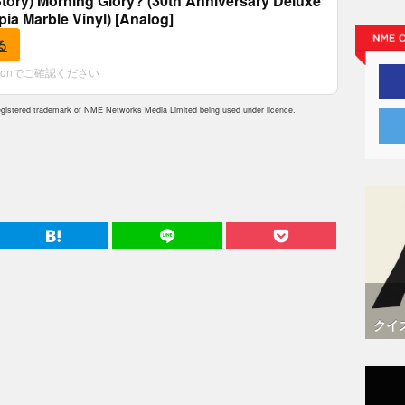
tory) Morning Glory? (30th Anniversary Deluxe
epia Marble Vinyl) [Analog]
る
zonでご確認ください
istered trademark of NME Networks Media Limited being used under licence.
クイ