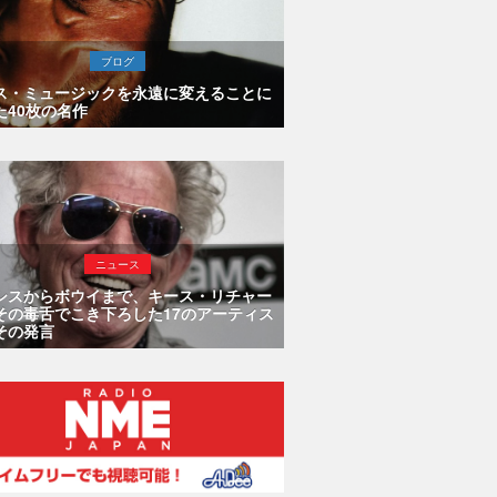
ブログ
ス・ミュージックを永遠に変えることに
た40枚の名作
ニュース
シスからボウイまで、キース・リチャー
その毒舌でこき下ろした17のアーティス
その発言