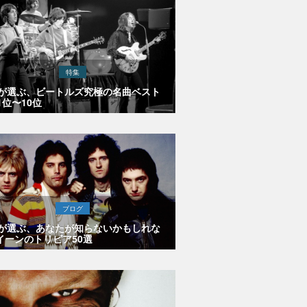
特集
Eが選ぶ、ビートルズ究極の名曲ベスト
1位〜10位
ブログ
Eが選ぶ、あなたが知らないかもしれな
イーンのトリビア50選