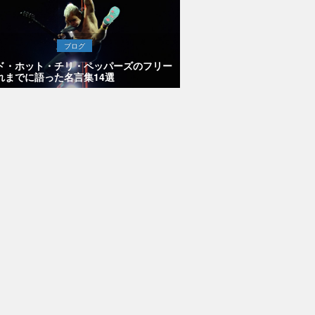
ブログ
ド・ホット・チリ・ペッパーズのフリー
れまでに語った名言集14選