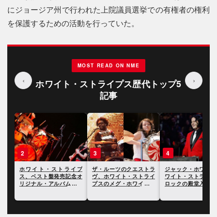
にジョージア州で行われた上院議員選挙での有権者の権利
を保護するための活動を行っていた。
MOST READ ON NME
‹
›
ホワイト・ストライプス歴代トップ5
記事
3
4
5
イプ
ザ・ルーツのクエストラ
ジャック・ホワイト、ホ
ジャック・ホワイト
念オ
ヴ、ホワイト・ストライ
ワイト・ストライプスが
ワイト・ストライプ
紹介
プスのメグ・ホワイトの
ロックの殿堂入りを果た
メグ・ホワイトのド
ドラムに寄せられた批判
したことを受けてスピー
演奏を巡る議論に言
に反論
チを披露