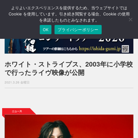
よりよいエクスペリエンスを提供するため、当ウェブサイトでは
T
o
Cookie を使用しています。引き続き閲覧する場合、Cookie の使用
g
を承諾したものとみなされます。
g
OK
プライバシーポリシー
l
e
n
a
v
i
ホワイト・ストライプス、2003年に小学校
g
で行ったライヴ映像が公開
a
t
2021.3.26 金曜日
i
o
n