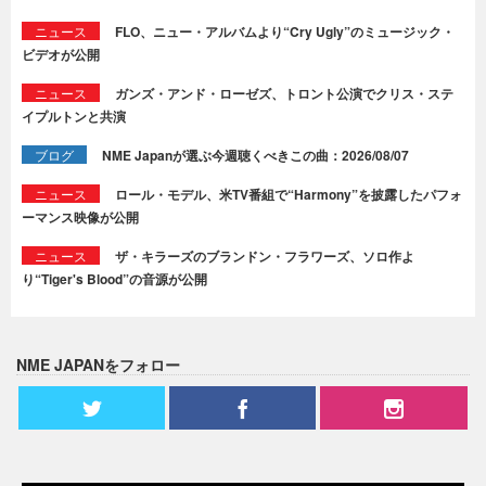
ニュース
FLO、ニュー・アルバムより“Cry Ugly”のミュージック・
ビデオが公開
ニュース
ガンズ・アンド・ローゼズ、トロント公演でクリス・ステ
イプルトンと共演
ブログ
NME Japanが選ぶ今週聴くべきこの曲：2026/08/07
ニュース
ロール・モデル、米TV番組で“Harmony”を披露したパフォ
ーマンス映像が公開
ニュース
ザ・キラーズのブランドン・フラワーズ、ソロ作よ
り“Tiger's Blood”の音源が公開
NME JAPANをフォロー