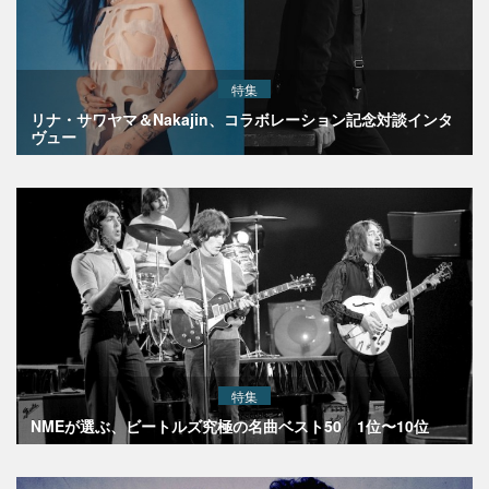
特集
リナ・サワヤマ＆Nakajin、コラボレーション記念対談インタ
ヴュー
特集
NMEが選ぶ、ビートルズ究極の名曲ベスト50 1位〜10位