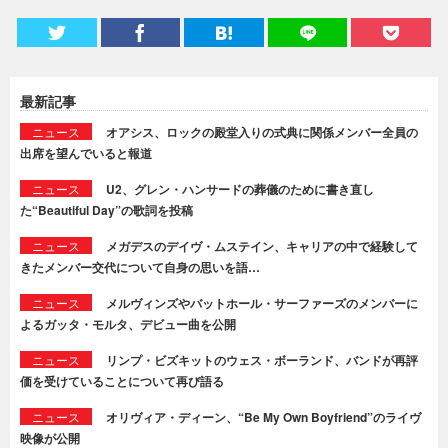
最新記事
ニュース
オアシス、ロックの殿堂入りの式典に関係メンバー全員の
出席を望んでいると報道
ニュース
U2、グレン・ハンサードの葬儀のために書き直し
た“Beautiful Day”の歌詞を投稿
ニュース
メガデスのデイヴ・ムステイン、キャリアの中で経験して
きたメンバー交代について自身の思いを語…
ニュース
メルヴィンズやバットホール・サーファーズのメンバーに
よるガッタ・モルタ、デビュー曲を公開
ニュース
リンプ・ビズキットのウェス・ボーランド、バンドが再評
価を受けていることについて再び語る
ニュース
オリヴィア・ディーン、“Be My Own Boyfriend”のライヴ
映像が公開