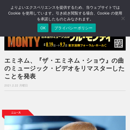
よりよいエクスペリエンスを提供するため、当ウェブサイトでは
T
o
Cookie を使用しています。引き続き閲覧する場合、Cookie の使用
g
を承諾したものとみなされます。
g
OK
プライバシーポリシー
l
e
n
a
v
i
エミネム、『ザ・エミネム・ショウ』の曲
g
のミュージック・ビデオをリマスターした
a
t
ことを発表
i
o
2021.2.22 月曜日
n