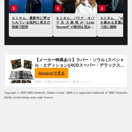
3
4
5
・ガ
エミネム、最新作に寄せ
エミネム、バラク・オバ
エミネム、「silver
批判
られている批判に長文の
マ元大統領が“Lose
を踏める言葉はない
投稿で説明
Yourself”の歌詞を読み上
う説に挑戦
げたことに反応
【メーカー特典あり】ラバー・ソウル (スペシャ
ル・エディション)(4CDスーパー・デラックス)
(完全生産限定盤)(SHM-CD)(特典:B2ポスター付)
Amazonで見る
価格・在庫はAmazonでご確認ください
Copyright © 2026 NME Networks Media Limited. NME is a registered trademark of NME Networks
Media Limited being used under licence.