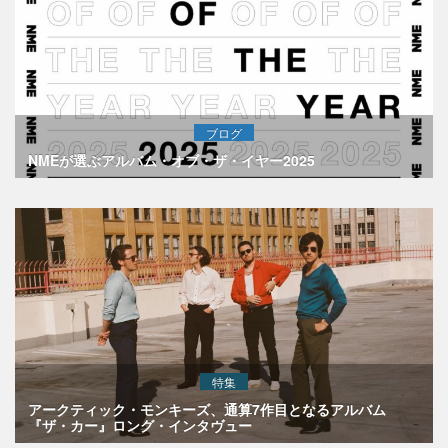
ブログ
NMEが選ぶアルバム・オブ・ザ・イヤー2025
特集
アークティック・モンキーズ、通算7作目となるアルバム
『ザ・カー』ロング・インタヴュー