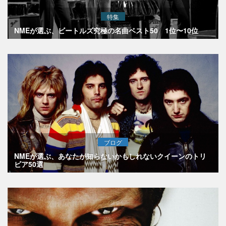
特集
NMEが選ぶ、ビートルズ究極の名曲ベスト50 1位〜10位
ブログ
NMEが選ぶ、あなたが知らないかもしれないクイーンのトリ
ビア50選