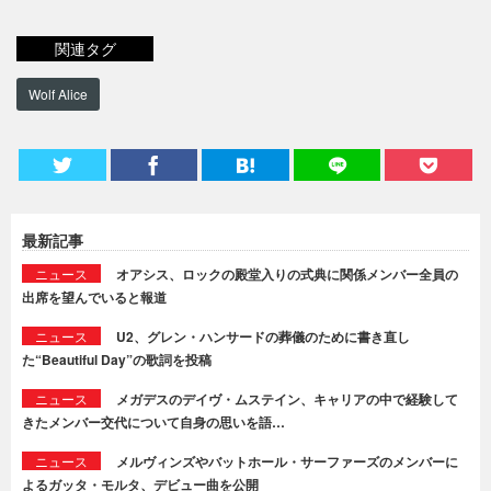
関連タグ
Wolf Alice
最新記事
ニュース
オアシス、ロックの殿堂入りの式典に関係メンバー全員の
出席を望んでいると報道
ニュース
U2、グレン・ハンサードの葬儀のために書き直し
た“Beautiful Day”の歌詞を投稿
ニュース
メガデスのデイヴ・ムステイン、キャリアの中で経験して
きたメンバー交代について自身の思いを語…
ニュース
メルヴィンズやバットホール・サーファーズのメンバーに
よるガッタ・モルタ、デビュー曲を公開