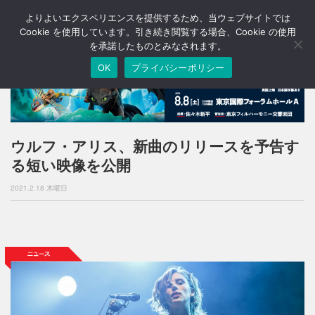
よりよいエクスペリエンスを提供するため、当ウェブサイトでは
T
o
Cookie を使用しています。引き続き閲覧する場合、Cookie の使用
g
を承諾したものとみなされます。
g
OK
プライバシーポリシー
l
e
n
a
v
i
ウルフ・アリス、新曲のリリースを予告す
g
る短い映像を公開
a
t
2021.2.18 木曜日
i
o
n