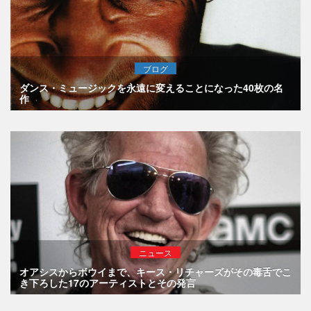
ブログ
ダンス・ミュージックを永遠に変えることになった40枚の名
作
ニュース
オアシスからボウイまで、キース・リチャーズがその毒舌でこ
き下ろした17のアーティストとその発言