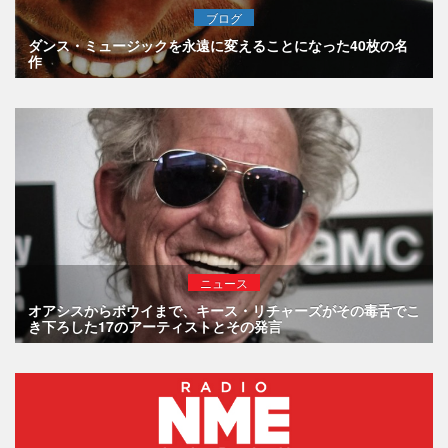
ブログ
ダンス・ミュージックを永遠に変えることになった40枚の名
作
ニュース
オアシスからボウイまで、キース・リチャーズがその毒舌でこ
き下ろした17のアーティストとその発言