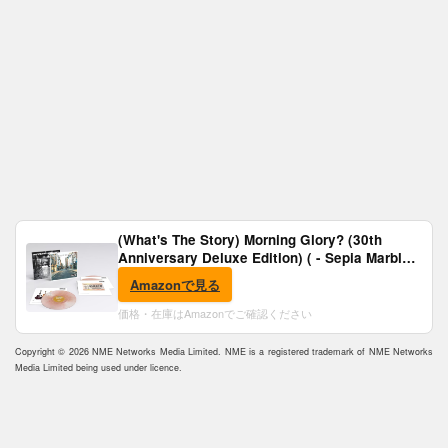
(What's The Story) Morning Glory? (30th
Anniversary Deluxe Edition) ( - Sepia Marble
Vinyl) [Analog]
Amazonで見る
価格・在庫はAmazonでご確認ください
Copyright © 2026 NME Networks Media Limited. NME is a registered trademark of NME Networks
Media Limited being used under licence.