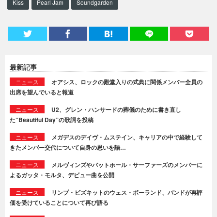
Kiss
Pearl Jam
Soundgarden
最新記事
ニュース
オアシス、ロックの殿堂入りの式典に関係メンバー全員の
出席を望んでいると報道
ニュース
U2、グレン・ハンサードの葬儀のために書き直し
た“Beautiful Day”の歌詞を投稿
ニュース
メガデスのデイヴ・ムステイン、キャリアの中で経験して
きたメンバー交代について自身の思いを語…
ニュース
メルヴィンズやバットホール・サーファーズのメンバーに
よるガッタ・モルタ、デビュー曲を公開
ニュース
リンプ・ビズキットのウェス・ボーランド、バンドが再評
価を受けていることについて再び語る