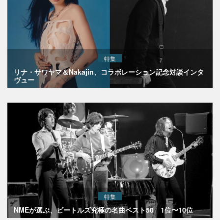
特集
リナ・サワヤマ＆Nakajin、コラボレーション記念対談インタ
ヴュー
特集
NMEが選ぶ、ビートルズ究極の名曲ベスト50 1位〜10位