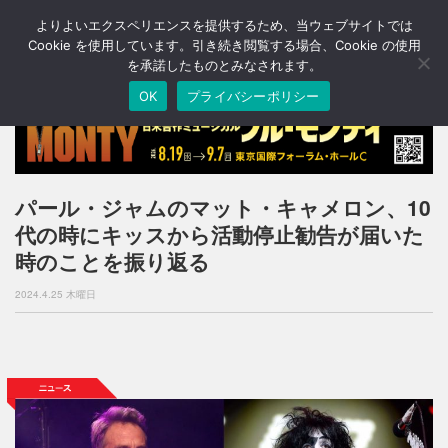
よりよいエクスペリエンスを提供するため、当ウェブサイトでは
T
o
Cookie を使用しています。引き続き閲覧する場合、Cookie の使用
g
を承諾したものとみなされます。
g
OK
プライバシーポリシー
l
e
n
a
v
i
パール・ジャムのマット・キャメロン、10
g
代の時にキッスから活動停止勧告が届いた
a
t
時のことを振り返る
i
o
2024.4.25 木曜日
n