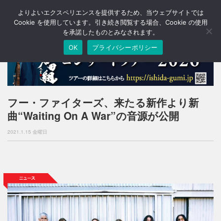
よりよいエクスペリエンスを提供するため、当ウェブサイトでは
T
o
Cookie を使用しています。引き続き閲覧する場合、Cookie の使用
g
を承諾したものとみなされます。
g
OK
プライバシーポリシー
l
e
n
a
v
i
フー・ファイターズ、来たる新作より新
g
曲“Waiting On A War”の音源が公開
a
t
2021.1.15 金曜日
i
o
n