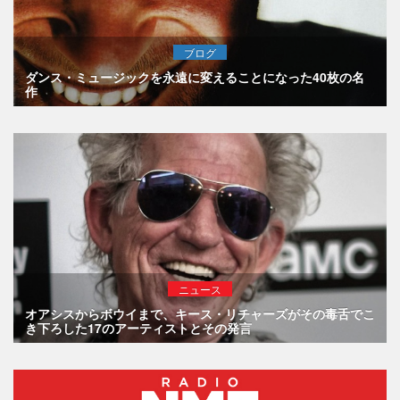
ブログ
ダンス・ミュージックを永遠に変えることになった40枚の名
作
ニュース
オアシスからボウイまで、キース・リチャーズがその毒舌でこ
き下ろした17のアーティストとその発言