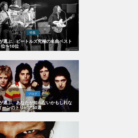
特集
Eが選ぶ、ビートルズ究極の名曲ベスト
1位〜10位
ブログ
Eが選ぶ、あなたが知らないかもしれな
イーンのトリビア50選