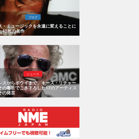
ブログ
ス・ミュージックを永遠に変えることに
た40枚の名作
ニュース
シスからボウイまで、キース・リチャー
その毒舌でこき下ろした17のアーティス
その発言