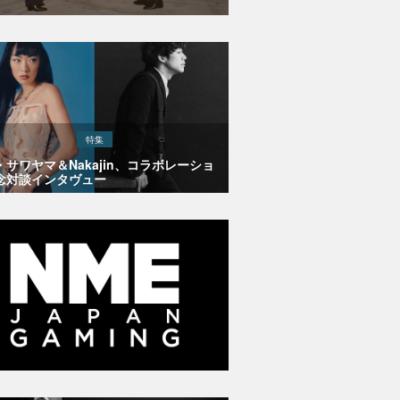
特集
・サワヤマ＆Nakajin、コラボレーショ
念対談インタヴュー