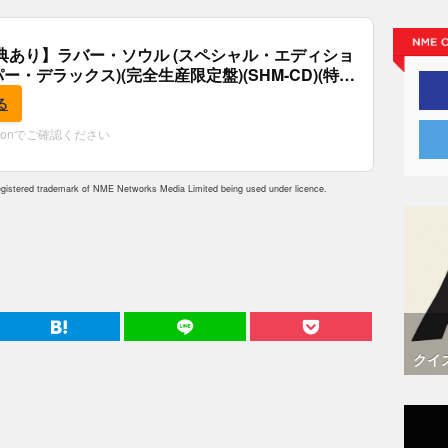
典あり】ラバー・ソウル (スペシャル・エディショ
パー・デラックス)(完全生産限定盤)(SHM-CD)(特
付)
る
zonでご確認ください
istered trademark of NME Networks Media Limited being used under licence.
クイ