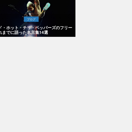
ブログ
ド・ホット・チリ・ペッパーズのフリー
れまでに語った名言集14選