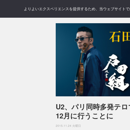
NEWS
REVIEWS
GAL
よりよいエクスペリエンスを提供するため、当ウェブサイトでは 
U2、パリ同時多発テ
12月に行うことに
2015.11.24 火曜日