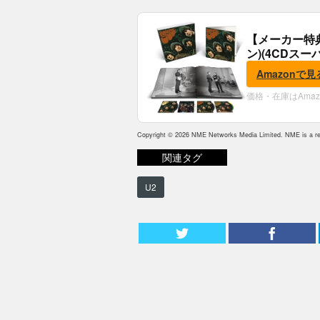
【メーカー特
ン)(4CDスー
典:B2ポスター
Amazonで見
価格・在庫はAma
Copyright © 2026 NME Networks Media Limited. NME is a reg
関連タグ
U2