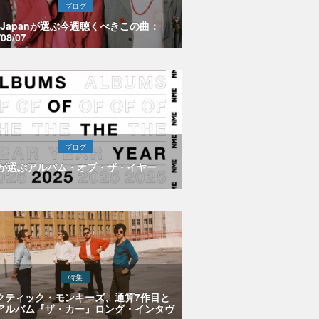
ブログ
E Japanが選ぶ今週聴くべきこの曲：
/08/07
ブログ
Eが選ぶアルバム・オブ・ザ・イヤー
特集
クティック・モンキーズ、通算7作目と
アルバム『ザ・カー』ロング・インタヴ