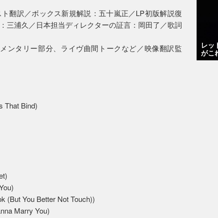
ト翻訳／ボックス新規解説：五十嵐正／LP初版解説復
：三浦久／日本担当ディレクターの証言：岡田了／歌詞
レッ
ュメンタリー部分、ライヴ曲間トークなど／映像翻訳監
がこ
hat Bind)
t)
ou)
t You Better Not Touch))
 Marry You)