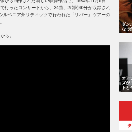
から制作された新しい映像作品で、1980年11月5日、
で行ったコンサートから、24曲、2時間40分が収録され
ペンシルベニア州リティッツで行われた『リバー』ツアーの
る。
ダン
なっ
らから。
オア
ズが
トと