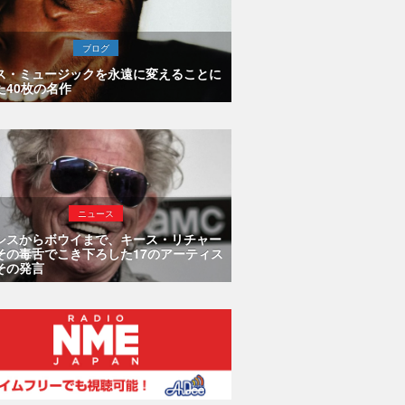
ブログ
ス・ミュージックを永遠に変えることに
た40枚の名作
ニュース
シスからボウイまで、キース・リチャー
その毒舌でこき下ろした17のアーティス
その発言