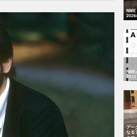
NM
2026
NM
2025
アー
なる
ュー