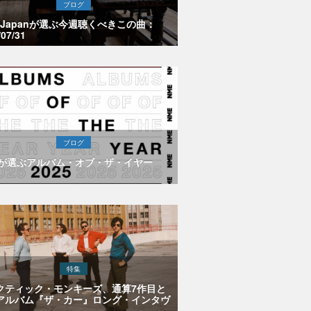
ブログ
E Japanが選ぶ今週聴くべきこの曲：
/07/31
ブログ
Eが選ぶアルバム・オブ・ザ・イヤー
特集
クティック・モンキーズ、通算7作目と
アルバム『ザ・カー』ロング・インタヴ