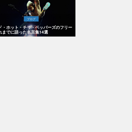
ブログ
ド・ホット・チリ・ペッパーズのフリー
れまでに語った名言集14選