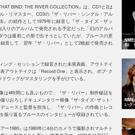
T BIND: THE RIVER COLLECTION』は、CD1と2は
ル・リマスター。CD3の『ザ・リバー・シングル・アル
る街』の続作として1979年に録音し『ザ・タイズ・ザッ
曲入りのアルバムで発売される予定だった「幻のアルバ
ダウは最初この形で出そうとしていたが、ブルースの意
NM
録音して、翌年『ザ・リバー』として2枚組で発売され
50 
ディング・セッションで録音された未発表曲、アウトテイ
表アウトテイクは「Record One」と表示され、ボブ･ク
ラドウィグがマスタリングを手がけている。
る映像は4時間にも及ぶもので、『ザ・リバー』制作秘話を
の撮りおろしドキュメンタリー映像『ザ･タイズ･ザット･
NM
いク
デュースと監督を担当し、『ザ･リバー』の作曲とレコ
を振り返るブルースのインタビューが収録されている。
ー1980』は1980年に4台のカメラで撮影されマルチト