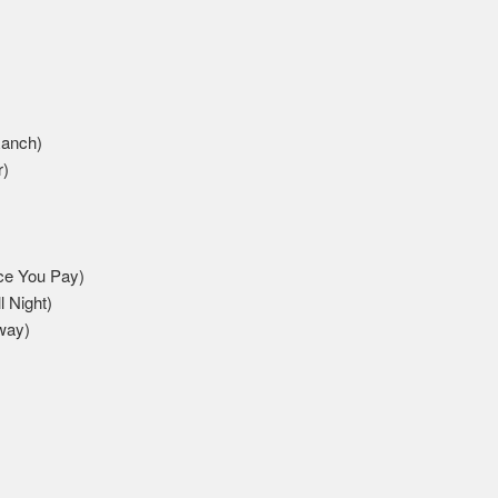
anch)
)
 You Pay)
Night)
way)