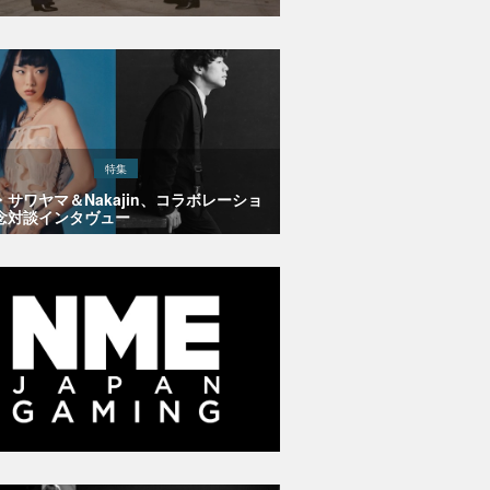
特集
・サワヤマ＆Nakajin、コラボレーショ
念対談インタヴュー