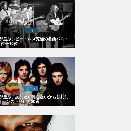
特集
Eが選ぶ、ビートルズ究極の名曲ベスト
1位〜10位
ブログ
Eが選ぶ、あなたが知らないかもしれな
イーンのトリビア50選