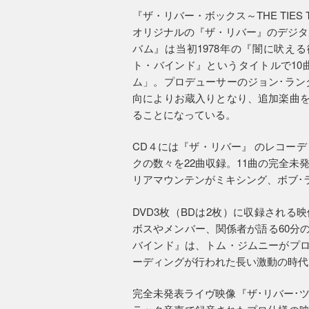
『ザ・リバー・ボックス～THE TIES THA
オリジナルの『ザ・リバー』のデジタ
バム』は当初1978年の『闇に吠え
ト・バインド』というタイトルで10
ム」。プロデューサーのジョン･ラン
向によりお蔵入りとなり、追加楽曲を
ることになっている。
CD４には『ザ・リバー』 のレコー
クの数々を22曲収録。11曲の完全未発
リアマウンテンがミキシング、ボブ･
DVD3枚（BDは2枚）に収録され
ボスやメンバー、関係者が語る60分
バインド』は、トム・ジムニーがプロ
ーディングが行われた長い激動の時代
完全未発表ライヴ映像『ザ･リバー･ツア