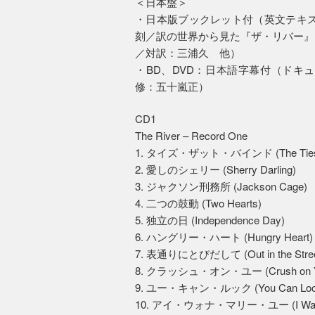
＜日本盤＞
・日本版ブックレット付（英文テキス
刻／訳の世界から見た『ザ・リバー』
／対訳：三浦久 他）
・BD、DVD：日本語字幕付（ドキ
修：五十嵐正）
CD1
The River – Record One
1. タイズ・ザット・バインド (The Ties T
2. 愛しのシェリー (Sherry Darling)
3. ジャクソン刑務所 (Jackson Cage)
4. 二つの鼓動 (Two Hearts)
5. 独立の日 (Independence Day)
6. ハングリー・ハート (Hungry Heart)
7. 表通りにとびだして (Out in the Stree
8. クラッシュ・オン・ユー (Crush on Y
9. ユー・キャン・ルック (You Can Look (Bu
10. アイ・ウォナ・マリー・ユー (I Wanna