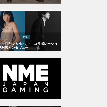
特集
・サワヤマ＆Nakajin、コラボレーショ
念対談インタヴュー