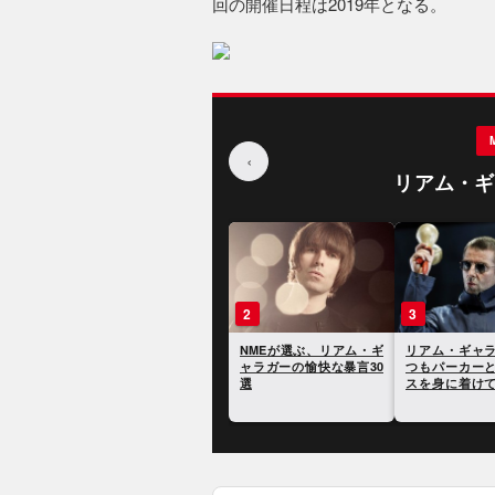
回の開催日程は2019年となる。
‹
リアム・ギ
1
2
3
NMEが選ぶ、リアム・ギ
NMEが選ぶ、リアム・ギ
リアム・ギャ
ャラガーがこれまでに語
ャラガーの愉快な暴言30
つもパーカー
った名言集 1〜50位
選
スを身に着け
を明かす