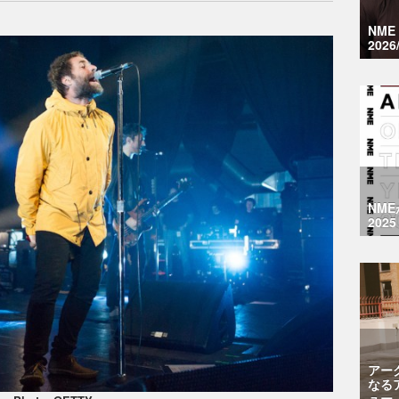
NM
2026
NM
2025
アー
なる
ュー