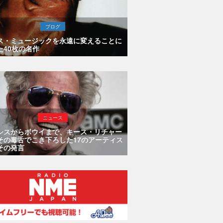
ブログ
ス・ミュージックを永遠に変えることに
た40枚の名作
ニュース
シスからボウイまで、キース・リチャー
その毒舌でこき下ろした17のアーティス
その発言