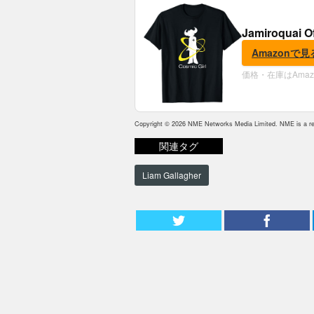
Jamiroquai O
Amazonで見
価格・在庫はAma
Copyright © 2026 NME Networks Media Limited. NME is a reg
関連タグ
Liam Gallagher