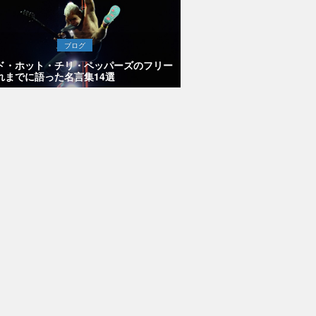
ブログ
ド・ホット・チリ・ペッパーズのフリー
れまでに語った名言集14選