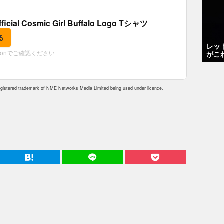
fficial Cosmic Girl Buffalo Logo Tシャツ
る
レッ
zonでご確認ください
がこ
istered trademark of NME Networks Media Limited being used under licence.