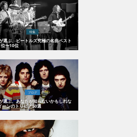
特集
Eが選ぶ、ビートルズ究極の名曲ベスト
1位〜10位
ブログ
Eが選ぶ、あなたが知らないかもしれな
イーンのトリビア50選