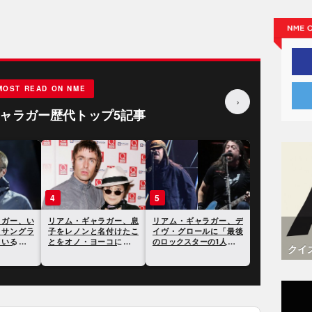
MOST READ ON NME
›
ャラガー歴代トップ5記事
4
5
ラガー、い
リアム・ギャラガー、息
リアム・ギャラガー、デ
とサングラ
子をレノンと名付けたこ
イヴ・グロールに「最後
ている理由
とをオノ・ヨーコに問い
のロックスターの1人」と
クイ
ただされたと語る
言われたことに反応