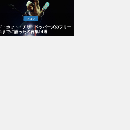
ブログ
ド・ホット・チリ・ペッパーズのフリー
れまでに語った名言集14選