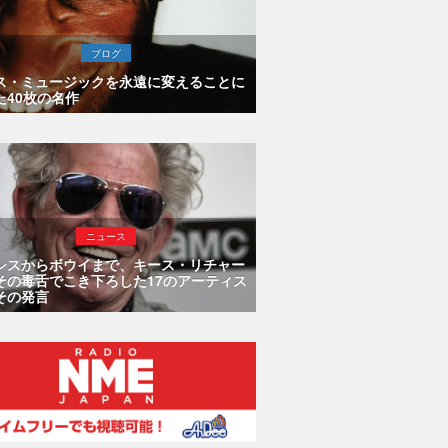
ブログ
ス・ミュージックを永遠に変えることに
た40枚の名作
ニュース
シスからボウイまで、キース・リチャー
その毒舌でこき下ろした17のアーティス
その発言