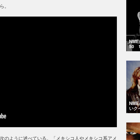
から。
NM
50 
NM
いク
次のように述べている。「メキシコ人やメキシコ系アメ