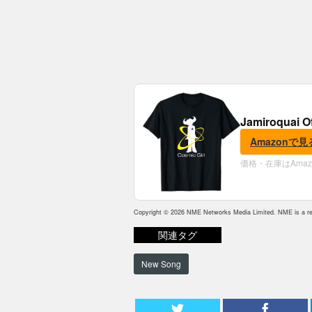
Jamiroquai O
Amazonで見
価格・在庫はAma
Copyright © 2026 NME Networks Media Limited. NME is a reg
関連タグ
New Song