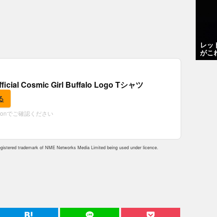
レッ
がこ
fficial Cosmic Girl Buffalo Logo Tシャツ
る
zonでご確認ください
istered trademark of NME Networks Media Limited being used under licence.