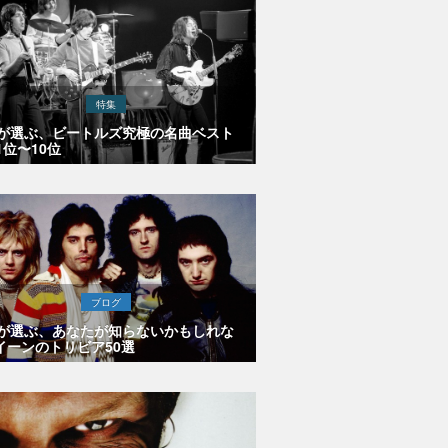
特集
Eが選ぶ、ビートルズ究極の名曲ベスト
1位〜10位
ブログ
Eが選ぶ、あなたが知らないかもしれな
イーンのトリビア50選