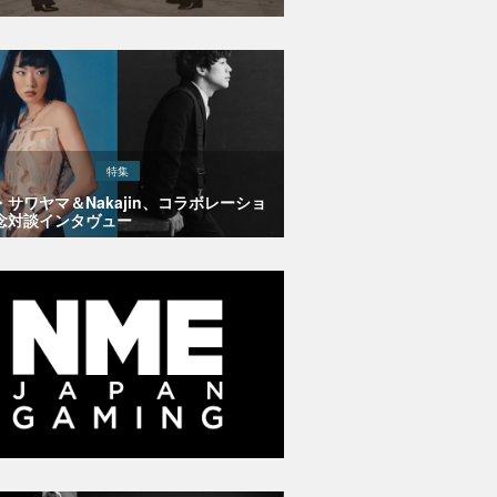
特集
・サワヤマ＆Nakajin、コラボレーショ
念対談インタヴュー