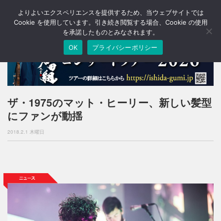
よりよいエクスペリエンスを提供するため、当ウェブサイトでは
T
o
Cookie を使用しています。引き続き閲覧する場合、Cookie の使用
g
を承諾したものとみなされます。
g
OK
プライバシーポリシー
l
e
n
a
v
i
ザ・1975のマット・ヒーリー、新しい髪型
g
にファンが動揺
a
t
2018.2.1 木曜日
i
o
n