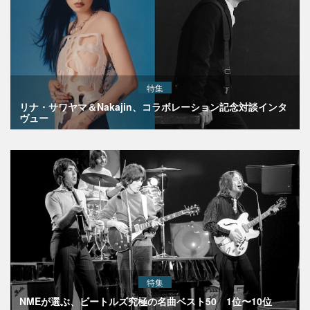
特集
リナ・サワヤマ＆Nakajin、コラボレーション記念対談インタ
ヴュー
特集
NMEが選ぶ、ビートルズ究極の名曲ベスト50 1位〜10位