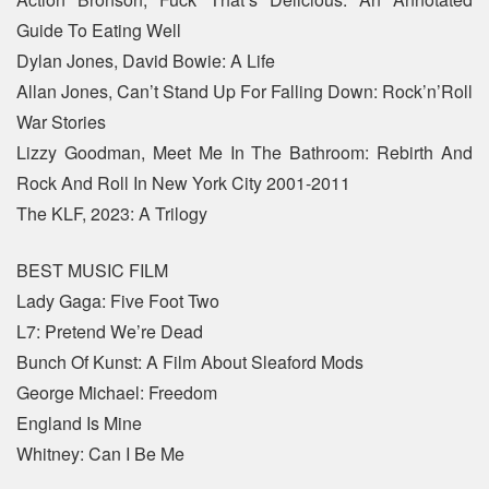
Guide To Eating Well
Dylan Jones, David Bowie: A Life
Allan Jones, Can’t Stand Up For Falling Down: Rock’n’Roll
War Stories
Lizzy Goodman, Meet Me In The Bathroom: Rebirth And
Rock And Roll In New York City 2001-2011
The KLF, 2023: A Trilogy
BEST MUSIC FILM
Lady Gaga: Five Foot Two
L7: Pretend We’re Dead
Bunch Of Kunst: A Film About Sleaford Mods
George Michael: Freedom
England Is Mine
Whitney: Can I Be Me