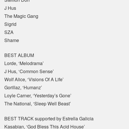
J Hus
The Magic Gang
Sigrid
SZA
Shame
BEST ALBUM
Lorde, ‘Melodrama’
J Hus, ‘Common Sense’
Wolf Alice, ‘Visions Of A Life’
Gorillaz, ‘Humanz’
Loyle Carner, ‘Yesterday’s Gone’
The National, ‘Sleep Well Beast’
BEST TRACK supported by Estrella Galicia
Kasabian, ‘God Bless This Acid House’