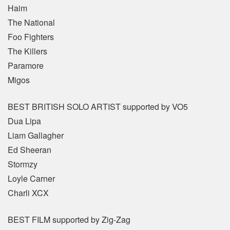
Haim
The National
Foo Fighters
The Killers
Paramore
Migos
BEST BRITISH SOLO ARTIST supported by VO5
Dua Lipa
Liam Gallagher
Ed Sheeran
Stormzy
Loyle Carner
Charli XCX
BEST FILM supported by Zig-Zag