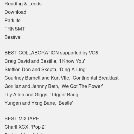
Reading & Leeds
Download
Parklife
TRNSMT
Bestival
BEST COLLABORATION supported by VO5
Craig David and Bastille, ‘I Know You’
Stefflon Don and Skepta, ‘Ding-A-Ling’
Courtney Barnett and Kurt Vile, ‘Continental Breakfast’
Gorillaz and Jehnny Beth, ‘We Got The Power’
Lily Allen and Giggs, ‘Trigger Bang’
Yungen and Yxng Bane, ‘Bestie’
BEST MIXTAPE
Charli XCX, ‘Pop 2’