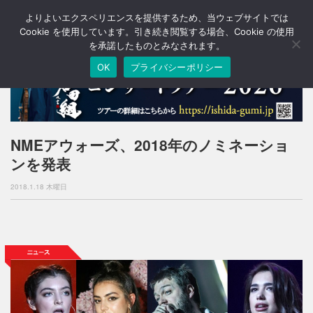
よりよいエクスペリエンスを提供するため、当ウェブサイトでは
T
o
Cookie を使用しています。引き続き閲覧する場合、Cookie の使用
g
を承諾したものとみなされます。
g
OK
プライバシーポリシー
l
e
n
a
v
i
NMEアウォーズ、2018年のノミネーショ
g
ンを発表
a
t
2018.1.18 木曜日
i
o
n