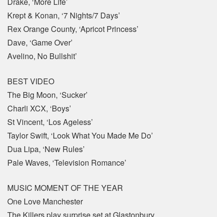
Drake, ‘More Life’
Krept & Konan, ‘7 Nights/7 Days’
Rex Orange County, ‘Apricot Princess’
Dave, ‘Game Over’
Avelino, No Bullshit’
BEST VIDEO
The Big Moon, ‘Sucker’
Charli XCX, ‘Boys’
St Vincent, ‘Los Ageless’
Taylor Swift, ‘Look What You Made Me Do’
Dua Lipa, ‘New Rules’
Pale Waves, ‘Television Romance’
MUSIC MOMENT OF THE YEAR
One Love Manchester
The Killers play surprise set at Glastonbury