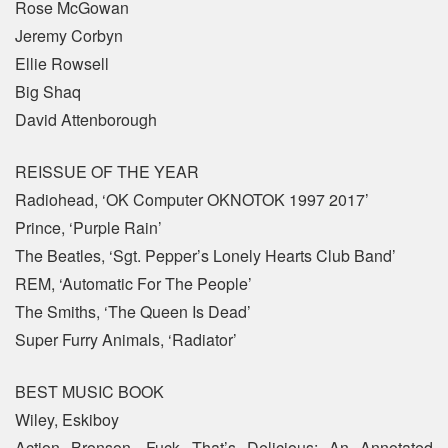
Rose McGowan
Jeremy Corbyn
Ellie Rowsell
Big Shaq
David Attenborough
REISSUE OF THE YEAR
Radiohead, ‘OK Computer OKNOTOK 1997 2017’
Prince, ‘Purple Rain’
The Beatles, ‘Sgt. Pepper’s Lonely Hearts Club Band’
REM, ‘Automatic For The People’
The Smiths, ‘The Queen Is Dead’
Super Furry Animals, ‘Radiator’
BEST MUSIC BOOK
Wiley, Eskiboy
Action Bronson, Fuck That’s Delicious: An Annotated