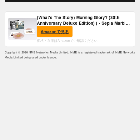
(What's The Story) Morning Glory? (30th
Anniversary Deluxe Edition) ( - Sepia Marble
Vinyl) [Analog]
Amazonで見る
価格・在庫はAmazonでご確認ください
Copyright © 2026 NME Networks Media Limited. NME is a registered trademark of NME Networks
Media Limited being used under licence.