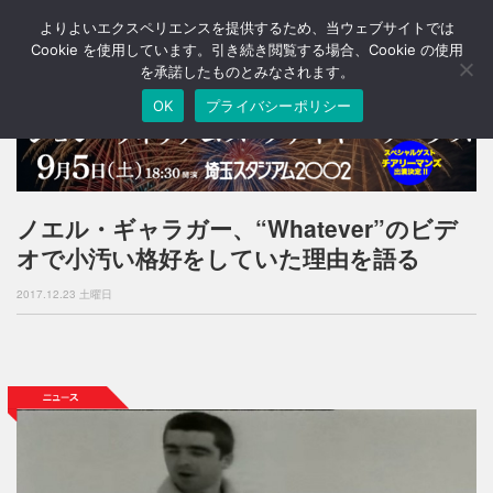
よりよいエクスペリエンスを提供するため、当ウェブサイトでは
T
o
Cookie を使用しています。引き続き閲覧する場合、Cookie の使用
g
を承諾したものとみなされます。
g
OK
プライバシーポリシー
l
e
n
a
v
i
ノエル・ギャラガー、“Whatever”のビデ
g
オで小汚い格好をしていた理由を語る
a
t
2017.12.23 土曜日
i
o
n