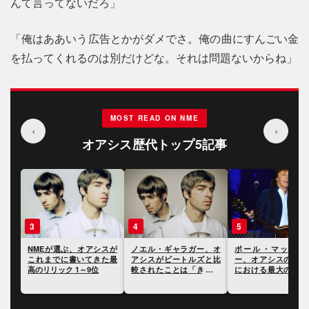
んて言ってないだろ」
「俺はああいう広告とかがダメでさ。俺の曲にすんごい金
を払ってくれるのは別だけどな。それは問題ないからね」
MOST READ ON NME
‹
›
オアシス歴代トップ5記事
3
4
5
やシ
NMEが選ぶ、オアシスが
ノエル・ギャラガー、オ
ポール・マッカー
クに
これまでに書いてきた最
アシスがビートルズと比
ー、オアシスのキャ
高のリリック 1～9位
較されたことは「きまり
における最大の過ち
が悪かった」と語る
いて語る