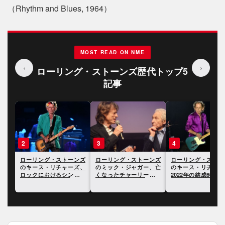
（Rhythm and Blues, 1964）
MOST READ ON NME
‹
›
ローリング・ストーンズ歴代トップ5
記事
3
4
5
ンズ
ローリング・ストーンズ
ローリング・ストーンズ
ミック・ジャガーと
ズ、
のミック・ジャガー、亡
のキース・リチャーズ、
ス・リチャーズ、亡
セサ
くなったチャーリー・ワ
2022年の結成60周年につ
ったチャーリー・ワ
ッツについて語る
いて語る
に追悼の意を表明