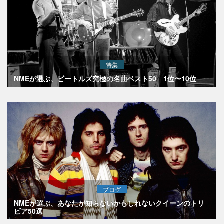
特集
NMEが選ぶ、ビートルズ究極の名曲ベスト50 1位〜10位
ブログ
NMEが選ぶ、あなたが知らないかもしれないクイーンのトリ
ビア50選