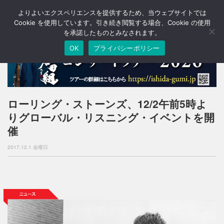
よりよいエクスペリエンスを提供するため、当ウェブサイトでは
T
o
Cookie を使用しています。引き続き閲覧する場合、Cookie の使用
g
を承諾したものとみなされます。
g
OK
プライバシーポリシー
l
e
n
a
v
i
ローリング・ストーンズ、12/2午前5時よ
g
りグローバル・リスニング・イベントを開
a
t
催
i
o
2017.12.1 金曜日
n