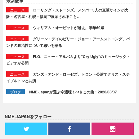
最新記事
ニュース
ローリング・ストーンズ、メンバー3人の直筆サインが大
阪・名古屋・札幌・福岡で展示されること…
ニュース
ウィリアム・オービットが逝去。享年69歳
ニュース
グリーン・デイのビリー・ジョー・アームストロング、バ
ンドの政治性について思いを語る
ニュース
FLO、ニュー・アルバムより“Cry Ugly”のミュージック・
ビデオが公開
ニュース
ガンズ・アンド・ローゼズ、トロント公演でクリス・ステ
イプルトンと共演
ブログ
NME Japanが選ぶ今週聴くべきこの曲：2026/08/07
NME JAPANをフォロー