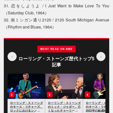
31. 恋をしようよ / I Just Want to Make Love To You
（Saturday Club, 1964）
32. 南ミシガン通り2120 / 2120 South Michigan Avenue
（Rhythm and Blues, 1964）
MOST READ ON NME
‹
›
ローリング・ストーンズ歴代トップ5
記事
3
4
5
ンズ
ローリング・ストーンズ
ローリング・ストーンズ
ミック・ジャガーと
ズ、
のミック・ジャガー、亡
のキース・リチャーズ、
ス・リチャーズ、亡
セサ
くなったチャーリー・ワ
2022年の結成60周年につ
ったチャーリー・ワ