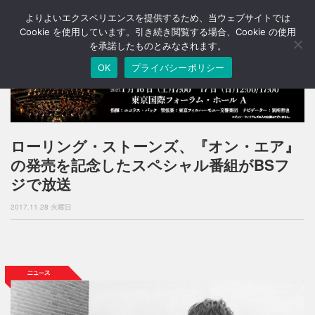
よりよいエクスペリエンスを提供するため、当ウェブサイトでは
T
o
Cookie を使用しています。引き続き閲覧する場合、Cookie の使用
g
を承諾したものとみなされます。
g
OK
プライバシーポリシー
l
e
n
a
v
i
ローリング・ストーンズ、『オン・エア』
g
の発売を記念したスペシャル番組がBSフ
a
t
ジで放送
i
o
2017.11.28 火曜日
n