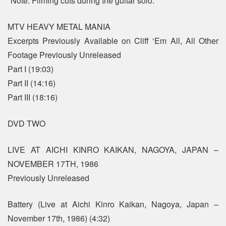
*Note: Filming cuts during the guitar solo.
MTV HEAVY METAL MANIA
Excerpts Previously Available on Cliff ‘Em All, All Other
Footage Previously Unreleased
Part I (19:03)
Part II (14:16)
Part III (18:16)
DVD TWO
LIVE AT AICHI KINRO KAIKAN, NAGOYA, JAPAN –
NOVEMBER 17TH, 1986
Previously Unreleased
Battery (Live at Aichi Kinro Kaikan, Nagoya, Japan –
November 17th, 1986) (4:32)