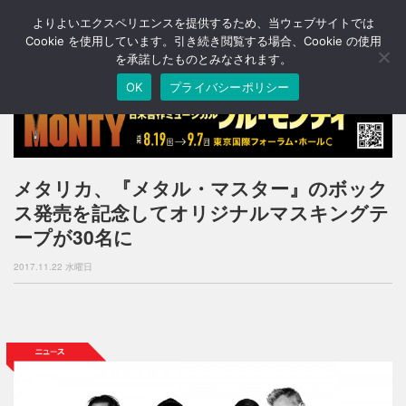
よりよいエクスペリエンスを提供するため、当ウェブサイトでは
T
o
Cookie を使用しています。引き続き閲覧する場合、Cookie の使用
g
を承諾したものとみなされます。
g
OK
プライバシーポリシー
l
e
n
a
v
i
メタリカ、『メタル・マスター』のボック
g
ス発売を記念してオリジナルマスキングテ
a
t
ープが30名に
i
o
2017.11.22 水曜日
n