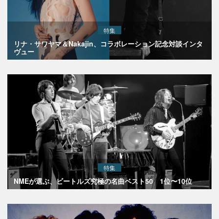
特集
リナ・サワヤマ＆Nakajin、コラボレーション記念対談インタ
ヴュー
特集
NMEが選ぶ、ビートルズ究極の名曲ベスト50 1位〜10位