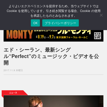
よりよいエクスペリエンスを提供するため、当ウェブサイトでは
T
o
Cookie を使用しています。引き続き閲覧する場合、Cookie の使用
g
を承諾したものとみなされます。
g
OK
プライバシーポリシー
l
e
n
a
v
i
エド・シーラン、最新シング
g
ル“Perfect”のミュージック・ビデオを公
a
t
開
i
o
2017.11.9 木曜日
n