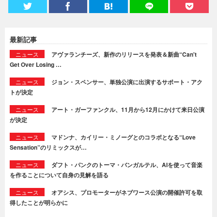
最新記事
ニュース
アヴァランチーズ、新作のリリースを発表＆新曲“Can't
Get Over Losing …
ニュース
ジョン・スペンサー、単独公演に出演するサポート・アク
トが決定
ニュース
アート・ガーファンクル、11月から12月にかけて来日公演
が決定
ニュース
マドンナ、カイリー・ミノーグとのコラボとなる“Love
Sensation”のリミックスが…
ニュース
ダフト・パンクのトーマ・バンガルテル、AIを使って音楽
を作ることについて自身の見解を語る
ニュース
オアシス、プロモーターがネブワース公演の開催許可を取
得したことが明らかに