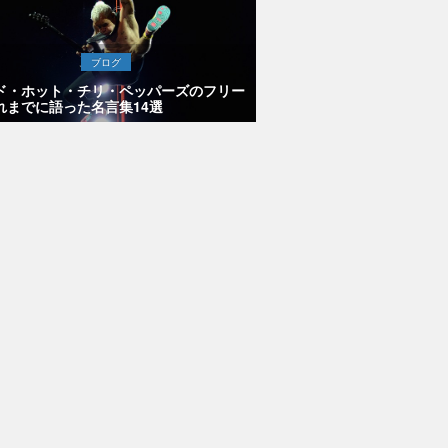
ブログ
ド・ホット・チリ・ペッパーズのフリー
れまでに語った名言集14選