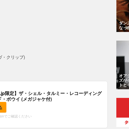
ダン
なっ
ヴ・クリップ)
オア
ズが
トと
.co.jp限定】ザ・シェル・タルミー・レコーディング
ド・ボウイ (メガジャケ付)
る
zonでご確認ください