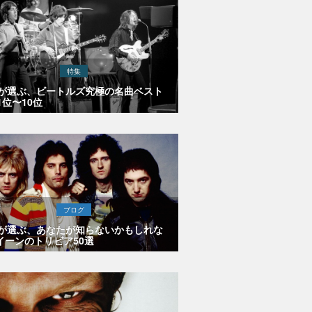
特集
Eが選ぶ、ビートルズ究極の名曲ベスト
1位〜10位
ブログ
Eが選ぶ、あなたが知らないかもしれな
イーンのトリビア50選