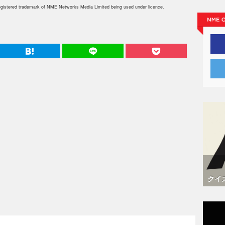
istered trademark of NME Networks Media Limited being used under licence.
クイ