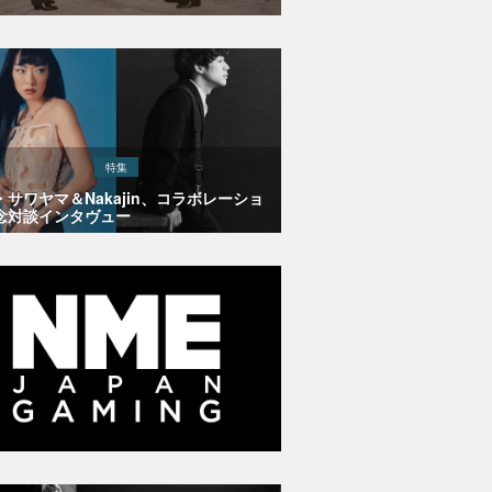
特集
・サワヤマ＆Nakajin、コラボレーショ
念対談インタヴュー