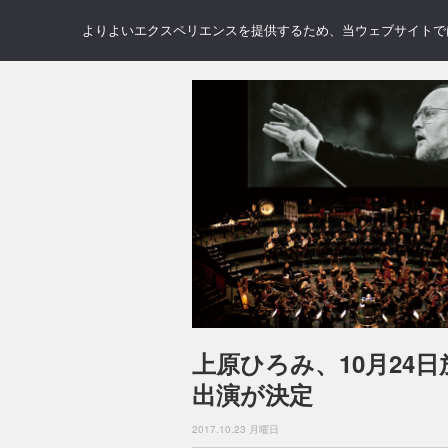
NEWS
REVIEWS
GAL
よりよいエクスペリエンスを提供するため、当ウェブサイトでは 
上原ひろみ、10月24
出演が決定
2017.10.23 月曜日