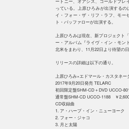
ートニー、オアシス、コールドプレイ
っている。上原ひろみが出演するの
イ・フォー・ザ・リフ・ラフ、モー
ト・バッファローが出演する。
上原ひろみは現在、新プロジェクト「
ー・アルバム『ライヴ・イン・モント
北米をまわり、11月22日より待望の
リリースの詳細は以下の通り。
上原ひろみ×エドマール・カスタネー
2017年9月20日発売 TELARC
初回限定盤SHM-CD＋DVD UCCO-80
通常盤SHM-CD UCCO-1188 ￥2,
CD収録曲
1. ア・ハープ・イン・ニューヨーク
2. フォー・ジャコ
3. 月と太陽