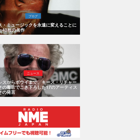
ブログ
ス・ミュージックを永遠に変えることに
た40枚の名作
ニュース
シスからボウイまで、キース・リチャー
その毒舌でこき下ろした17のアーティス
その発言