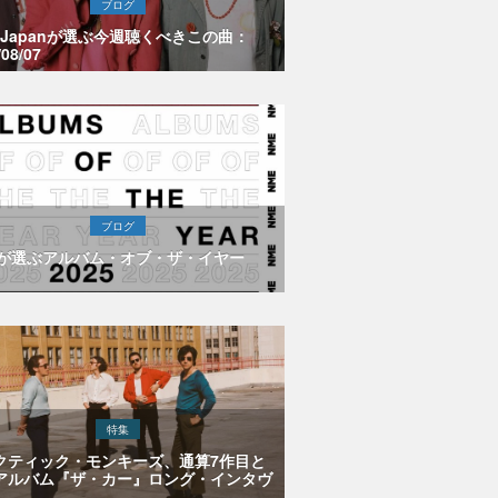
ブログ
E Japanが選ぶ今週聴くべきこの曲：
/08/07
ブログ
Eが選ぶアルバム・オブ・ザ・イヤー
特集
クティック・モンキーズ、通算7作目と
アルバム『ザ・カー』ロング・インタヴ