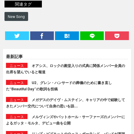
関連タグ
New Song
最新記事
ニュース
オアシス、ロックの殿堂入りの式典に関係メンバー全員の
出席を望んでいると報道
ニュース
U2、グレン・ハンサードの葬儀のために書き直し
た“Beautiful Day”の歌詞を投稿
ニュース
メガデスのデイヴ・ムステイン、キャリアの中で経験して
きたメンバー交代について自身の思いを語…
ニュース
メルヴィンズやバットホール・サーファーズのメンバーに
よるガッタ・モルタ、デビュー曲を公開
ニュース
リンプ・ビズキットのウェス・ボーランド、バンドが再評