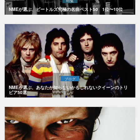
特集
NMEが選ぶ、ビートルズ究極の名曲ベスト50 1位〜10位
ブログ
NMEが選ぶ、あなたが知らないかもしれないクイーンのトリ
ビア50選