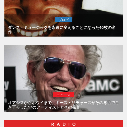
ブログ
ダンス・ミュージックを永遠に変えることになった40枚の名
作
ニュース
オアシスからボウイまで、キース・リチャーズがその毒舌でこ
き下ろした17のアーティストとその発言