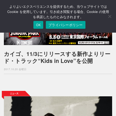
よりよいエクスペリエンスを提供するため、当ウェブサイトでは
T
o
Cookie を使用しています。引き続き閲覧する場合、Cookie の使用
g
を承諾したものとみなされます。
g
OK
プライバシーポリシー
l
e
n
a
v
i
カイゴ、11/3にリリースする新作よりリー
g
ド・トラック“Kids in Love”を公開
a
t
2017.10.20 金曜日
i
o
n