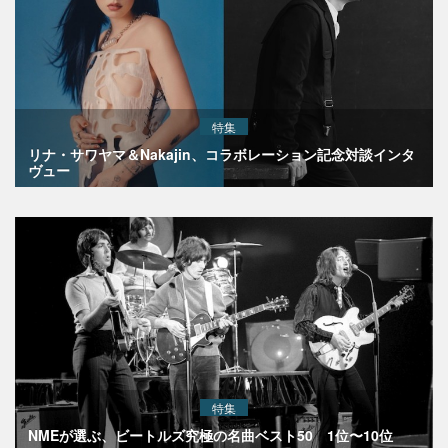
特集
リナ・サワヤマ＆Nakajin、コラボレーション記念対談インタ
ヴュー
特集
NMEが選ぶ、ビートルズ究極の名曲ベスト50 1位〜10位