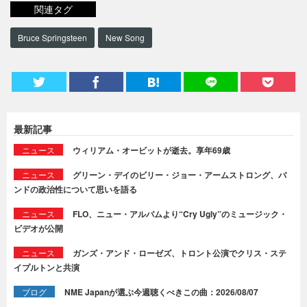
関連タグ
Bruce Springsteen
New Song
最新記事
ニュース
ウィリアム・オービットが逝去。享年69歳
ニュース
グリーン・デイのビリー・ジョー・アームストロング、バ
ンドの政治性について思いを語る
ニュース
FLO、ニュー・アルバムより“Cry Ugly”のミュージック・
ビデオが公開
ニュース
ガンズ・アンド・ローゼズ、トロント公演でクリス・ステ
イプルトンと共演
ブログ
NME Japanが選ぶ今週聴くべきこの曲：2026/08/07