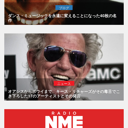
ブログ
ダンス・ミュージックを永遠に変えることになった40枚の名
作
ニュース
オアシスからボウイまで、キース・リチャーズがその毒舌でこ
き下ろした17のアーティストとその発言