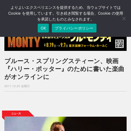
よりよいエクスペリエンスを提供するため、当ウェブサイトでは
T
o
Cookie を使用しています。引き続き閲覧する場合、Cookie の使用
g
を承諾したものとみなされます。
g
OK
プライバシーポリシー
l
e
n
a
v
i
ブルース・スプリングスティーン、映画
g
『ハリー・ポッター』のために書いた楽曲
a
t
がオンラインに
i
o
2017.10.20 金曜日
n