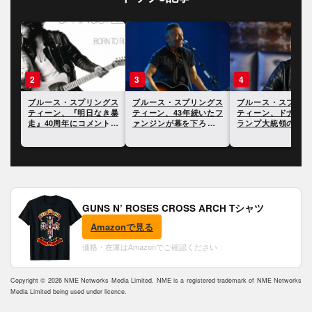
3
4
5
グス
ブルース・スプリングス
ブルース・スプリングス
ブルース・スプリン
き暴
ティーン、43年続いたフ
ティーン、ドナルド・ト
ティーン、ミネアポ
トを
ァンジンが幕を下ろすこ
ランプ大統領の夕食会で
で3児の母親が射殺
とに
銃撃事件があったことに
事件について言及
言及
GUNS N’ ROSES CROSS ARCH Tシャツ
Amazonで見る
価格・在庫はAmazonでご確認ください
Copyright © 2026 NME Networks Media Limited. NME is a registered trademark of NME Networks
Media Limited being used under licence.