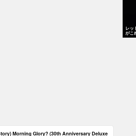
レッ
がこ
tory) Morning Glory? (30th Anniversary Deluxe