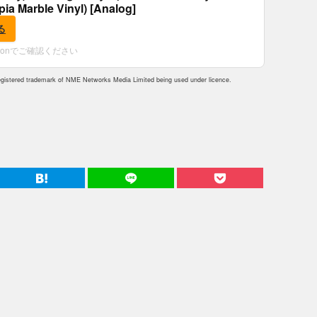
epia Marble Vinyl) [Analog]
る
zonでご確認ください
istered trademark of NME Networks Media Limited being used under licence.