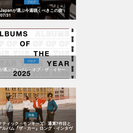
ブログ
E Japanが選ぶ今週聴くべきこの曲：
/07/31
ブログ
Eが選ぶアルバム・オブ・ザ・イヤー
特集
クティック・モンキーズ、通算7作目と
アルバム『ザ・カー』ロング・インタヴ