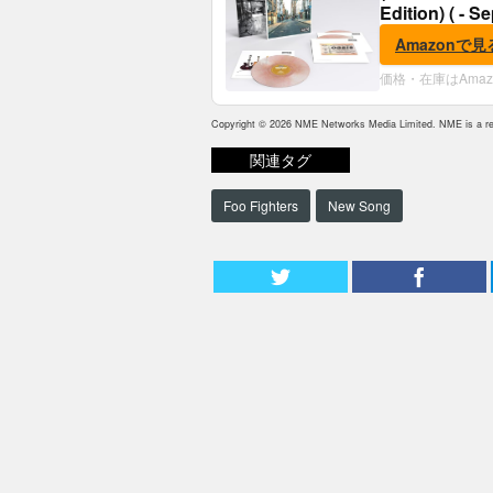
Edition) ( - S
Amazonで見
価格・在庫はAma
Copyright © 2026 NME Networks Media Limited. NME is a reg
関連タグ
Foo Fighters
New Song