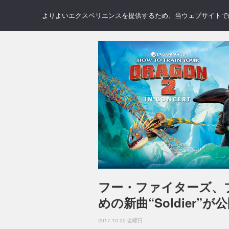
NEWS
REVIEWS
GAL
よりよいエクスペリエンスを提供するため、当ウェブサイトでは 
フー・ファイターズ、
めの新曲“Soldier”が
2017.10.20 金曜日