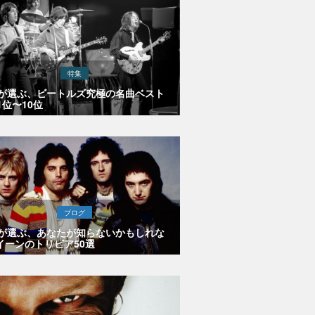
特集
Eが選ぶ、ビートルズ究極の名曲ベスト
1位〜10位
ブログ
Eが選ぶ、あなたが知らないかもしれな
イーンのトリビア50選