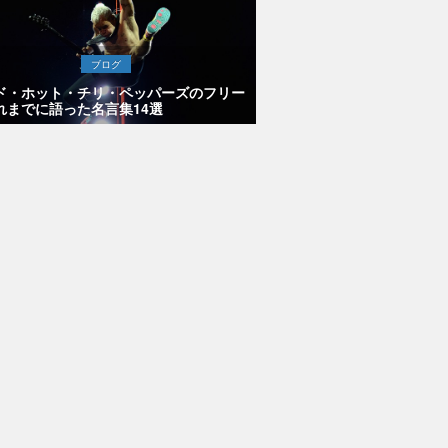
ブログ
ド・ホット・チリ・ペッパーズのフリー
れまでに語った名言集14選