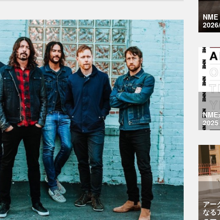
NM
2026
NM
2025
アー
なる
ュー