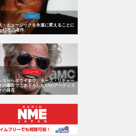
ブログ
ス・ミュージックを永遠に変えることに
た40枚の名作
ニュース
シスからボウイまで、キース・リチャー
その毒舌でこき下ろした17のアーティス
その発言