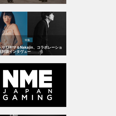
特集
・サワヤマ＆Nakajin、コラボレーショ
念対談インタヴュー