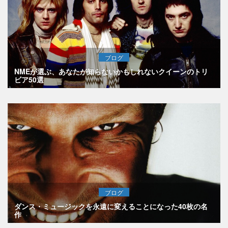
ブログ
NMEが選ぶ、あなたが知らないかもしれないクイーンのトリ
ビア50選
ブログ
ダンス・ミュージックを永遠に変えることになった40枚の名
作