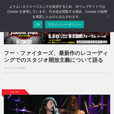
よりよいエクスペリエンスを提供するため、当ウェブサイトでは
T
o
Cookie を使用しています。引き続き閲覧する場合、Cookie の使用
g
を承諾したものとみなされます。
g
OK
プライバシーポリシー
l
e
n
a
v
i
フー・ファイターズ、最新作のレコーディ
g
ングでのスタジオ開放主義について語る
a
t
2017.10.13 金曜日
i
o
n