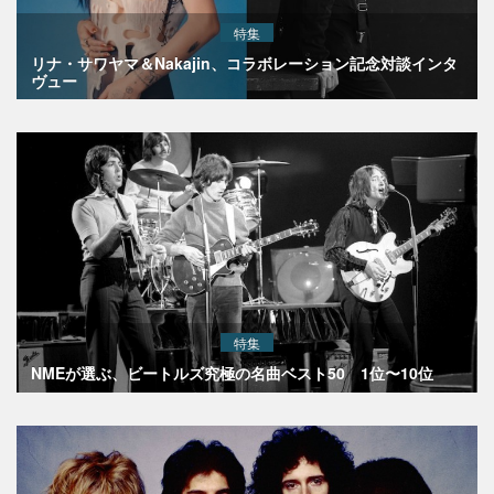
特集
リナ・サワヤマ＆Nakajin、コラボレーション記念対談インタ
ヴュー
特集
NMEが選ぶ、ビートルズ究極の名曲ベスト50 1位〜10位