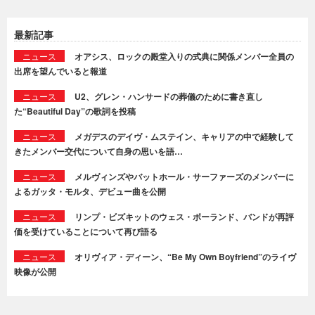
最新記事
ニュース
オアシス、ロックの殿堂入りの式典に関係メンバー全員の
出席を望んでいると報道
ニュース
U2、グレン・ハンサードの葬儀のために書き直し
た“Beautiful Day”の歌詞を投稿
ニュース
メガデスのデイヴ・ムステイン、キャリアの中で経験して
きたメンバー交代について自身の思いを語…
ニュース
メルヴィンズやバットホール・サーファーズのメンバーに
よるガッタ・モルタ、デビュー曲を公開
ニュース
リンプ・ビズキットのウェス・ボーランド、バンドが再評
価を受けていることについて再び語る
ニュース
オリヴィア・ディーン、“Be My Own Boyfriend”のライヴ
映像が公開