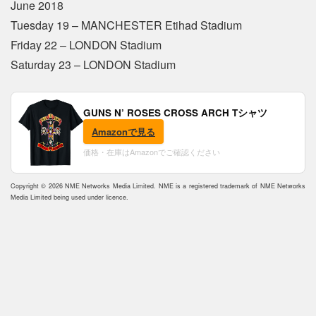
June 2018
Tuesday 19 – MANCHESTER Etihad Stadium
Friday 22 – LONDON Stadium
Saturday 23 – LONDON Stadium
GUNS N’ ROSES CROSS ARCH Tシャツ
Amazonで見る
価格・在庫はAmazonでご確認ください
Copyright © 2026 NME Networks Media Limited. NME is a registered trademark of NME Networks
Media Limited being used under licence.