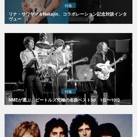
特集
リナ・サワヤマ＆Nakajin、コラボレーション記念対談インタ
ヴュー
特集
NMEが選ぶ、ビートルズ究極の名曲ベスト50 1位〜10位