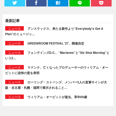
最新記事
ニュース
アンスラックス、来たる新作より“Everybody's Got A
Plan”のミュージッ…
ニュース
GREENROOM FESTIVAL ’27、開催決定
ニュース
フォンテインズD.C.、“Marianne”と“Six Shot Morning”と
いう2…
ニュース
マドンナ、亡くなったプロデューサーのウィリアム・オー
ビットに追悼の意を表明
ニュース
ローリング・ストーンズ、メンバー3人の直筆サインが大
阪・名古屋・札幌・福岡で展示されること…
ニュース
ウィリアム・オービットが逝去。享年69歳