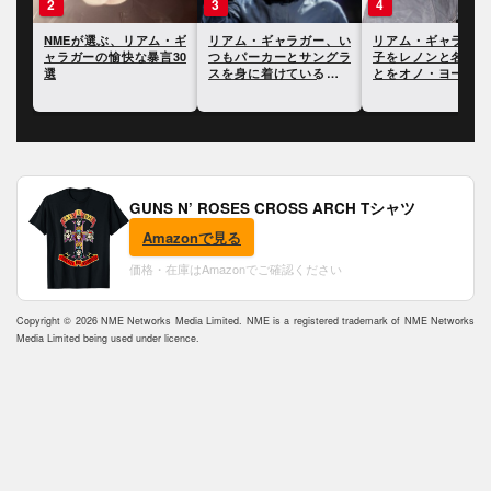
3
4
5
・ギ
リアム・ギャラガー、い
リアム・ギャラガー、息
リアム・ギャラガー
30
つもパーカーとサングラ
子をレノンと名付けたこ
イヴ・グロールに「
スを身に着けている理由
とをオノ・ヨーコに問い
のロックスターの1
を明かす
ただされたと語る
言われたことに反応
GUNS N’ ROSES CROSS ARCH Tシャツ
Amazonで見る
価格・在庫はAmazonでご確認ください
Copyright © 2026 NME Networks Media Limited. NME is a registered trademark of NME Networks
Media Limited being used under licence.