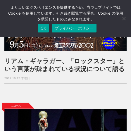
よりよいエクスペリエンスを提供するため、当ウェブサイトでは
T
o
Cookie を使用しています。引き続き閲覧する場合、Cookie の使用
g
を承諾したものとみなされます。
g
OK
プライバシーポリシー
l
e
n
a
v
i
リアム・ギャラガー、「ロックスター」と
g
いう言葉が疎まれている状況について語る
a
t
2017.10.12 木曜日
i
o
n