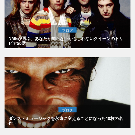
ブログ
NMEが選ぶ、あなたが知らないかもしれないクイーンのトリ
ビア50選
ブログ
ダンス・ミュージックを永遠に変えることになった40枚の名
作