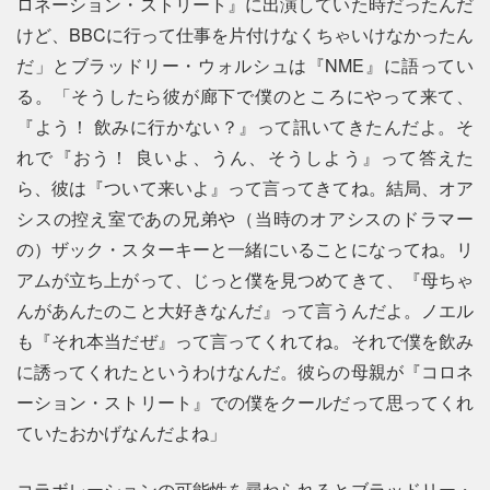
ロネーション・ストリート』に出演していた時だったんだ
けど、BBCに行って仕事を片付けなくちゃいけなかったん
だ」とブラッドリー・ウォルシュは『NME』に語ってい
る。「そうしたら彼が廊下で僕のところにやって来て、
『よう！ 飲みに行かない？』って訊いてきたんだよ。そ
れで『おう！ 良いよ、うん、そうしよう』って答えた
ら、彼は『ついて来いよ』って言ってきてね。結局、オア
シスの控え室であの兄弟や（当時のオアシスのドラマー
の）ザック・スターキーと一緒にいることになってね。リ
アムが立ち上がって、じっと僕を見つめてきて、『母ちゃ
んがあんたのこと大好きなんだ』って言うんだよ。ノエル
も『それ本当だぜ』って言ってくれてね。それで僕を飲み
に誘ってくれたというわけなんだ。彼らの母親が『コロネ
ーション・ストリート』での僕をクールだって思ってくれ
ていたおかげなんだよね」
コラボレーションの可能性を尋ねられるとブラッドリー・