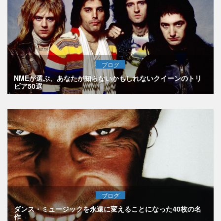
ブログ
NMEが選ぶ、あなたが知らないかもしれないクイーンのトリ
ビア50選
ブログ
ダンス・ミュージックを永遠に変えることになった40枚の名
作