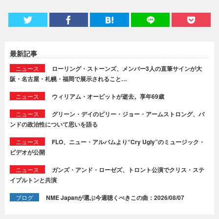
最新記事
ニュース
ローリング・ストーンズ、メンバー3人の直筆サインが大
阪・名古屋・札幌・福岡で展示されること…
ニュース
ウィリアム・オービットが逝去。享年69歳
ニュース
グリーン・デイのビリー・ジョー・アームストロング、バ
ンドの政治性について思いを語る
ニュース
FLO、ニュー・アルバムより“Cry Ugly”のミュージック・
ビデオが公開
ニュース
ガンズ・アンド・ローゼズ、トロント公演でクリス・ステ
イプルトンと共演
ブログ
NME Japanが選ぶ今週聴くべきこの曲：2026/08/07