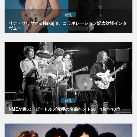
特集
リナ・サワヤマ＆Nakajin、コラボレーション記念対談インタ
ヴュー
特集
NMEが選ぶ、ビートルズ究極の名曲ベスト50 1位〜10位