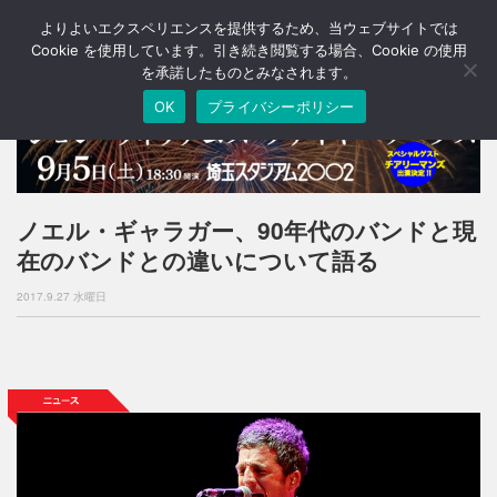
よりよいエクスペリエンスを提供するため、当ウェブサイトでは
T
o
Cookie を使用しています。引き続き閲覧する場合、Cookie の使用
g
を承諾したものとみなされます。
g
OK
プライバシーポリシー
l
e
n
a
v
i
ノエル・ギャラガー、90年代のバンドと現
g
在のバンドとの違いについて語る
a
t
2017.9.27 水曜日
i
o
n