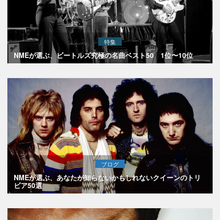
特集
NMEが選ぶ、ビートルズ究極の名曲ベスト50 1位〜10位
ブログ
NMEが選ぶ、あなたが知らないかもしれないクイーンのトリ
ビア50選