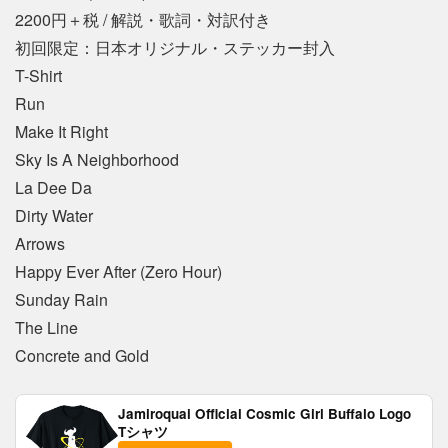
2200円＋税 / 解説・歌詞・対訳付き
初回限定：日本オリジナル・ステッカー封入
T-Shirt
Run
Make It Right
Sky Is A Neighborhood
La Dee Da
Dirty Water
Arrows
Happy Ever After (Zero Hour)
Sunday Rain
The Line
Concrete and Gold
Jamiroquai Official Cosmic Girl Buffalo Logo
Tシャツ