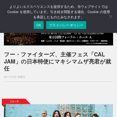
よりよいエクスペリエンスを提供するため、当ウェブサイトでは
T
o
Cookie を使用しています。引き続き閲覧する場合、Cookie の使用
g
を承諾したものとみなされます。
g
OK
プライバシーポリシー
l
e
n
a
v
i
フー・ファイターズ、主催フェス「CAL
g
JAM」の日本特使にマキシマムザ亮君が就
a
t
任
i
o
2017.9.20 水曜日
n